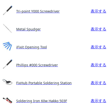
表示する
Tri-point Y000 Screwdriver
表示する
Metal Spudger
表示する
iFixit Opening Tool
表示する
Phillips #000 Screwdriver
表示する
FixHub Portable Soldering Station
表示する
Soldering Iron 60w Hakko 503F