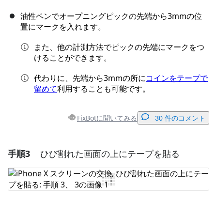
油性ペンでオープニングピックの先端から3mmの位
置にマークを入れます。
また、他の計測方法でピックの先端にマークをつ
けることができます。
代わりに、先端から3mmの所に
コインをテープで
留めて
利用することも可能です。
FixBotに聞いてみる
30 件のコメント
手順3
ひび割れた画面の上にテープを貼る
コメントを追加
コメントを追加