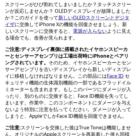
スクリーンがひび割れてしまいましたか？タッチスクリー
ンが反応しませんか？ OLEDディスプレイが故障しました
か？このガイドを使って
新しいOLEDスクリーンとデジタ
イザ
に交換してiPhone Xの機能を回復させましょう。新
しいスクリーンに交換すると、
電源が入らない
ように見え
る場合でも、改善が見られます。
ご注意:ディスプレイ裏側に搭載されたイヤホンスピーカ
ーとセンサーアセンブリは工場出荷時にiPhoneとペアリ
ングされています。
そのため、イヤホンスピーカーとセン
サーアセンブリを古いディスプレイから新しいディスプレ
イに移植しなければなりません。この部品には
Face ID
セ
キュリティ機能の生体識別機能の一部であるフラッドイル
ミネーターも含まれます。もしこのパーツにダメージが入
ったり、別のものに交換すると、Face ID機能を失ってし
まいます。作業中、このコンポーネントにダメージを与え
ないよう特別に注意を払ってください。ダメージが入って
しまうと、AppleでしかFace ID機能を回復できません。
ご注意
:スクリーンを交換した後はTrue Toneは機能しませ
ん。オリジナルのAppleスクリーンを再装着した後も同様