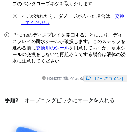
プのペンタローブネジを取り外します。
ネジが潰れたり、ダメージが入った場合は、
交換
してください
。
iPhoneのディスプレイを開口することにより、ディ
スプレイの耐水シールが破損します。このステップを
進める前に
交換用のシール
を用意しておくか、耐水シ
ールの交換をしないで再組み立てする場合は液体の浸
水に注意してください。
FixBotに聞いてみる
17 件のコメント
手順2
オープニングピックにマークを入れる
コメントを追加
コメントを追加