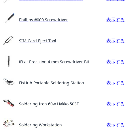
表示する
Phillips #000 Screwdriver
表示する
SIM Card Eject Tool
表示する
iFixit Precision 4 mm Screwdriver Bit
表示する
FixHub Portable Soldering Station
表示する
Soldering Iron 60w Hakko 503F
表示する
Soldering Workstation