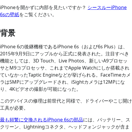
iPhoneを開かずに内部を見たいですか？
シースルーiPhone
6sの壁紙
をご覧ください。
背景
iPhone 6の後継機種であるiPhone 6s（および6s Plus）は、
2015年9月9日にアップルから正式に発表された。注目すべき
機能としては、3D Touch、Live Photos、新しいA9プロセッ
サとM9コプロセッサ、これまでApple Watchにしか搭載され
ていなかったTaptic Engineなどが挙げられる。FaceTimeカメ
ラは5MPにアップグレードされ、iSightカメラは12MPにな
り、4Kビデオの撮影が可能になった。
このデバイスの修理は前世代と同様で、ドライバーやこじ開け
工具が必要。
最も頻繁に交換されるiPhone 6sの部品
には、バッテリー、ス
クリーン、Lightningコネクタ、ヘッドフォンジャックが含ま