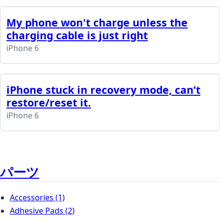
My phone won't charge unless the
charging cable is just right
iPhone 6
iPhone stuck in recovery mode, can’t
restore/reset it.
iPhone 6
パーツ
Accessories
(1)
Adhesive Pads
(2)