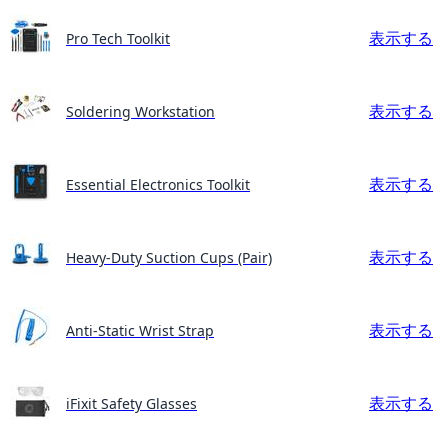
表示する
Pro Tech Toolkit
表示する
Soldering Workstation
表示する
Essential Electronics Toolkit
表示する
Heavy-Duty Suction Cups (Pair)
表示する
Anti-Static Wrist Strap
表示する
iFixit Safety Glasses