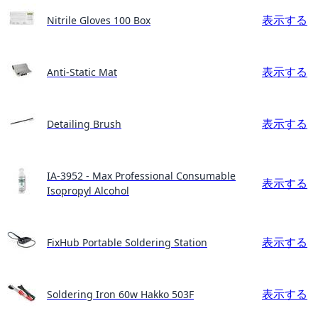
表示する
Nitrile Gloves 100 Box
表示する
Anti-Static Mat
表示する
Detailing Brush
IA-3952 - Max Professional Consumable
表示する
Isopropyl Alcohol
表示する
FixHub Portable Soldering Station
表示する
Soldering Iron 60w Hakko 503F