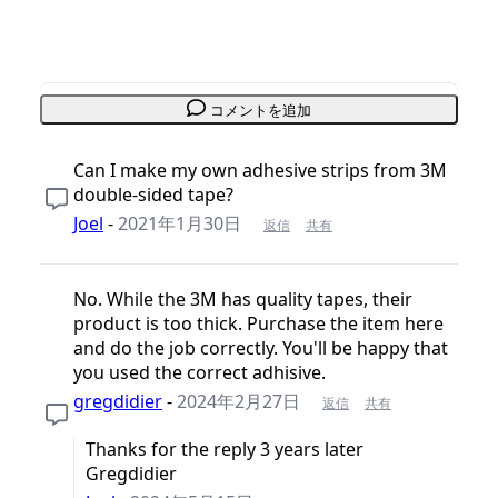
コメントを追加
Can I make my own adhesive strips from 3M
double-sided tape?
Joel
-
2021年1月30日
返信
共有
No. While the 3M has quality tapes, their
product is too thick. Purchase the item here
and do the job correctly. You'll be happy that
you used the correct adhisive.
gregdidier
-
2024年2月27日
返信
共有
Thanks for the reply 3 years later
Gregdidier