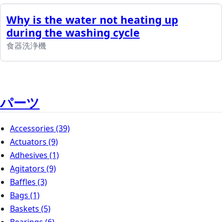
Why is the water not heating up
during the washing cycle
食器洗浄機
パーツ
Accessories
(39)
Actuators
(9)
Adhesives
(1)
Agitators
(9)
Baffles
(3)
Bags
(1)
Baskets
(5)