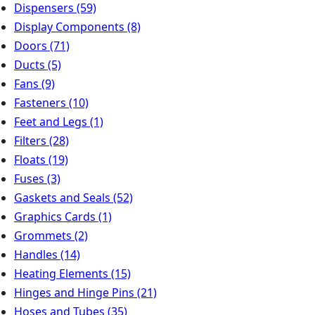
Dispensers
(59)
Display Components
(8)
Doors
(71)
Ducts
(5)
Fans
(9)
Fasteners
(10)
Feet and Legs
(1)
Filters
(28)
Floats
(19)
Fuses
(3)
Gaskets and Seals
(52)
Graphics Cards
(1)
Grommets
(2)
Handles
(14)
Heating Elements
(15)
Hinges and Hinge Pins
(21)
Hoses and Tubes
(35)