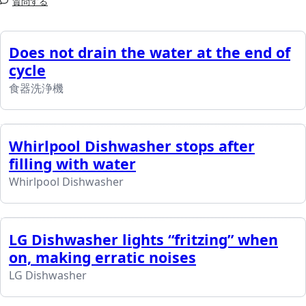
質問する
Does not drain the water at the end of
cycle
食器洗浄機
Whirlpool Dishwasher stops after
filling with water
Whirlpool Dishwasher
LG Dishwasher lights “fritzing” when
on, making erratic noises
LG Dishwasher