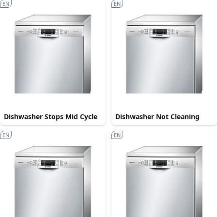
EN
EN
Dishwasher Stops Mid Cycle
Dishwasher Not Cleaning
EN
EN