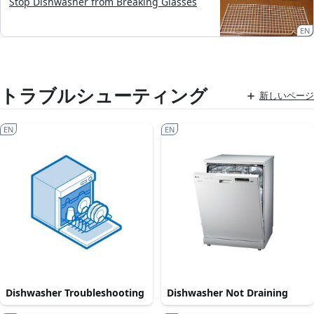
Stop Dishwasher from Breaking Glasses
EN
トラブルシューティング
新しいページ
EN
EN
Dishwasher Troubleshooting
Dishwasher Not Draining