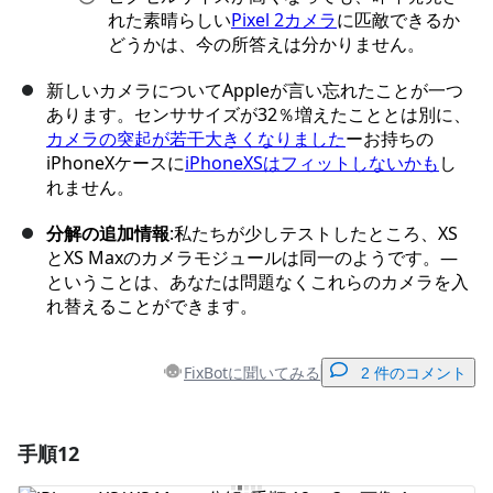
れた素晴らしい
Pixel 2カメラ
に匹敵できるか
どうかは、今の所答えは分かりません。
新しいカメラについてAppleが言い忘れたことが一つ
あります。センササイズが32％増えたこととは別に、
カメラの突起が若干大きくなりました
ーお持ちの
iPhoneXケースに
iPhoneXSはフィットしないかも
し
れません。
分解の追加情報
:私たちが少しテストしたところ、XS
とXS Maxのカメラモジュールは同一のようです。—
ということは、あなたは問題なくこれらのカメラを入
れ替えることができます。
FixBotに聞いてみる
2 件のコメント
手順12
コメントを追加