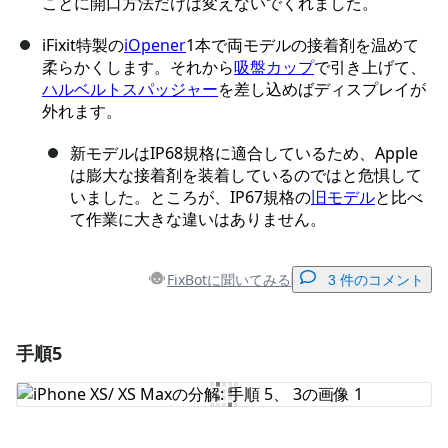
ことに開口方法だけは変えないでくれました。
iFixit特製の
iOpener
1本で両モデルの接着剤を温めて
柔らかくします。それから
吸盤カップ
で引き上げて、
ハルベルトスパッジャー
を差し込めばディスプレイが
外れます。
新モデルはIP68規格に適合しているため、Apple
は膨大な接着剤を装着しているのではと危惧して
いました。ところが、IP67規格の
旧モデル
と比べ
て作業に大きな違いはありません。
FixBotに聞いてみる
3 件のコメント
手順5
コメントを追加
コメントを追加