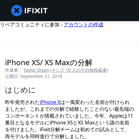
リペアコミュニティに参加 -
アカウントの作成
iPhone XS/ XS Maxの分解
作成者：
Taylor Dixon
(そして 10 人のその他投稿者)
公開日: September 21, 2018
はじめに
昨年発売された
iPhone X
は一風変わった名前が付けられ
ましたが、これまでの分解で経験したことのない最先端の
コンポーネントが搭載されていました。今年、Appleは11
番目となるモデルにiPhone XSとXS Maxという謎の名前
を付けました。iFixit分解チームは初めての試みとして、
両モデルを同時進行で分解しました。