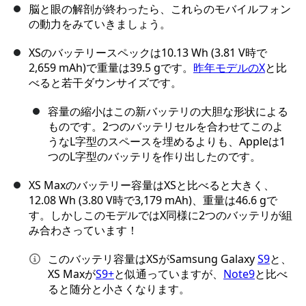
脳と眼の解剖が終わったら、これらのモバイルフォン
の動力をみていきましょう。
XSのバッテリースペックは10.13 Wh (3.81 V時で
2,659 mAh)で重量は39.5 gです。
昨年モデルのX
と比
べると若干ダウンサイズです。
容量の縮小はこの新バッテリの大胆な形状による
ものです。2つのバッテリセルを合わせてこのよ
うなL字型のスペースを埋めるよりも、Appleは1
つのL字型のバッテリを作り出したのです。
XS Maxのバッテリー容量はXSと比べると大きく、
12.08 Wh (3.80 V時で3,179 mAh)、重量は46.6 gで
す。しかしこのモデルではX同様に2つのバッテリが組
み合わさっています！
このバッテリ容量はXSがSamsung Galaxy
S9
と、
XS Maxが
S9+
と似通っていますが、
Note9
と比べ
ると随分と小さくなります。