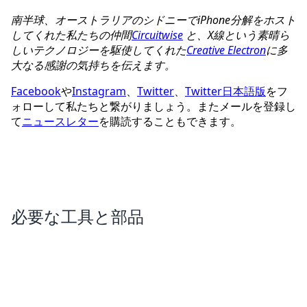
南半球、オーストラリアのシドニーでiPhone分解をホスト
してくれた私たちの仲間
Circuitwise
と、X線という素晴ら
しいテクノロジーを駆使してくれた
Creative Electron
に多
大なる感謝の気持ちを伝えます。
Facebook
や
Instagram
、
Twitter
、
Twitter日本語版
をフ
ォローして私たちと繋がりましょう。またメールを登録し
て
ニュースレター
を購読することもできます。
必要な工具と部品