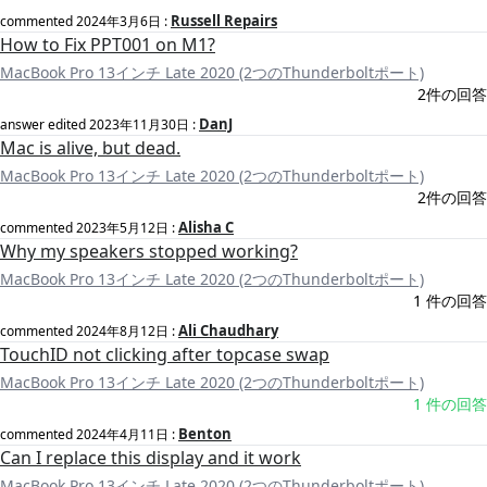
Russell Repairs
commented
2024年3月6日
:
How to Fix PPT001 on M1?
MacBook Pro 13インチ Late 2020 (2つのThunderboltポート)
2件の回答
DanJ
answer edited
2023年11月30日
:
Mac is alive, but dead.
MacBook Pro 13インチ Late 2020 (2つのThunderboltポート)
2件の回答
Alisha C
commented
2023年5月12日
:
Why my speakers stopped working?
MacBook Pro 13インチ Late 2020 (2つのThunderboltポート)
1 件の回答
Ali Chaudhary
commented
2024年8月12日
:
TouchID not clicking after topcase swap
MacBook Pro 13インチ Late 2020 (2つのThunderboltポート)
1 件の回答
Benton
commented
2024年4月11日
:
Can I replace this display and it work
MacBook Pro 13インチ Late 2020 (2つのThunderboltポート)