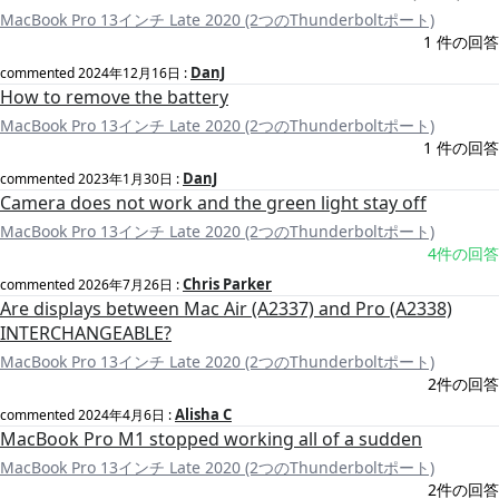
MacBook Pro 13インチ Late 2020 (2つのThunderboltポート)
1 件の回答
DanJ
commented
2024年12月16日
:
How to remove the battery
MacBook Pro 13インチ Late 2020 (2つのThunderboltポート)
1 件の回答
DanJ
commented
2023年1月30日
:
Camera does not work and the green light stay off
MacBook Pro 13インチ Late 2020 (2つのThunderboltポート)
4件の回答
Chris Parker
commented
2026年7月26日
:
Are displays between Mac Air (A2337) and Pro (A2338)
INTERCHANGEABLE?
MacBook Pro 13インチ Late 2020 (2つのThunderboltポート)
2件の回答
Alisha C
commented
2024年4月6日
:
MacBook Pro M1 stopped working all of a sudden
MacBook Pro 13インチ Late 2020 (2つのThunderboltポート)
2件の回答