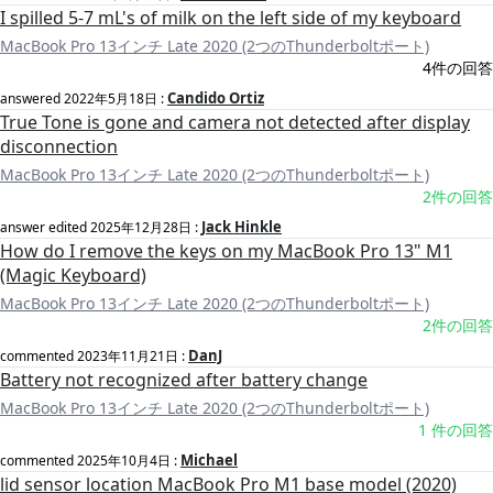
I spilled 5-7 mL's of milk on the left side of my keyboard
MacBook Pro 13インチ Late 2020 (2つのThunderboltポート)
4件の回答
Candido Ortiz
answered
2022年5月18日
:
True Tone is gone and camera not detected after display
disconnection
MacBook Pro 13インチ Late 2020 (2つのThunderboltポート)
2件の回答
Jack Hinkle
answer edited
2025年12月28日
:
How do I remove the keys on my MacBook Pro 13" M1
(Magic Keyboard)
MacBook Pro 13インチ Late 2020 (2つのThunderboltポート)
2件の回答
DanJ
commented
2023年11月21日
:
Battery not recognized after battery change
MacBook Pro 13インチ Late 2020 (2つのThunderboltポート)
1 件の回答
Michael
commented
2025年10月4日
:
lid sensor location MacBook Pro M1 base model (2020)