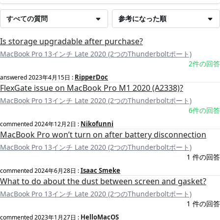
すべての質問
参考になった順
Is storage upgradable after purchase?
MacBook Pro 13インチ Late 2020 (2つのThunderboltポート)
2件の回答
RipperDoc
answered
2023年4月15日
:
FlexGate issue on MacBook Pro M1 2020 (A2338)?
MacBook Pro 13インチ Late 2020 (2つのThunderboltポート)
6件の回答
Nikofunni
commented
2024年12月2日
:
MacBook Pro won’t turn on after battery disconnection
MacBook Pro 13インチ Late 2020 (2つのThunderboltポート)
1 件の回答
Isaac Smeke
commented
2024年6月28日
:
What to do about the dust between screen and gasket?
MacBook Pro 13インチ Late 2020 (2つのThunderboltポート)
1 件の回答
HelloMacOS
commented
2023年1月27日
: