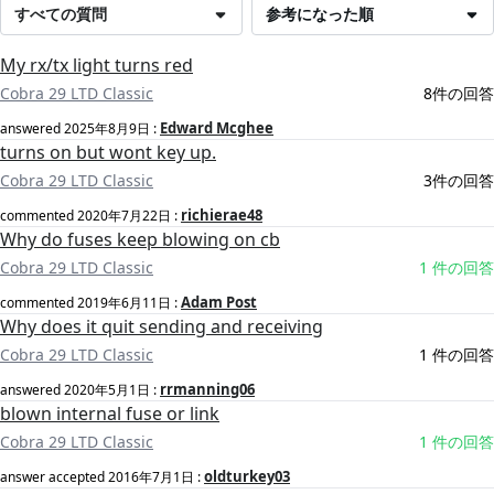
すべての質問
参考になった順
My rx/tx light turns red
Cobra 29 LTD Classic
8件の回答
Edward Mcghee
answered
2025年8月9日
:
turns on but wont key up.
Cobra 29 LTD Classic
3件の回答
richierae48
commented
2020年7月22日
:
Why do fuses keep blowing on cb
Cobra 29 LTD Classic
1 件の回答
Adam Post
commented
2019年6月11日
:
Why does it quit sending and receiving
Cobra 29 LTD Classic
1 件の回答
rrmanning06
answered
2020年5月1日
:
blown internal fuse or link
Cobra 29 LTD Classic
1 件の回答
oldturkey03
answer accepted
2016年7月1日
: