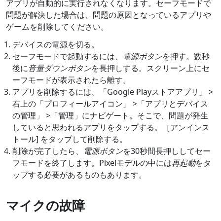
アプリが自動的に実行されなくなります。セーフモードで
問題が解決した場合は、問題の原因となっているアプリや
ゲームを削除してください。
デバイスの電源を切る。
セーフモードで起動するには、
電源ボタン
を押す。数秒
後に
音量ダウンボタン
を長押しする。スクリーン上にセ
ーフモードが表示されたら離す。
アプリを削除するには、「Google Playストアアプリ」 >
右上の「プロフィールアイコン」 >「アプリとデバイス
の管理」 >「管理」にナビゲート。そこで、問題が発生
していると思われるアプリをタップする。［アンインス
トール] をタップして削除する。
削除が完了したら、
電源ボタン
を30秒間長押ししてセー
フモードを終了します。Pixelモデルの中には
再起動
をタ
ップする必要があるものもあります。
マイクの故障