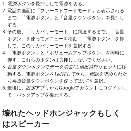
電源ボタン
を長押しして電源を切る。
電話の画面に「ファーストブートモード」と表示される
まで、「電源ボタン」と「音量ダウンボタン」を長押し
する。
その後、「リカバリーモード」に到達するまで、「音量
ボタン」を使ってメニューを移動。「電源ボタン」を押
して、このリカバリーモードを選択する。
「電源ボタン」と「ボリュームアップボタン」を同時に
押す。これらのボタンは長押ししないでください。
音量ダウンボタン
で
データ消去/工場出荷時リセット
に移
動する。電源ボタン
を1回押してから、確認を求められた
ら再度
音量ダウンボタン
を使って
はい''を選択。
最後に、
設定
アプリからGoogleアカウントにログインし
て、バックアップを復元する。
壊れたヘッドホンジャックもしく
はスピーカー