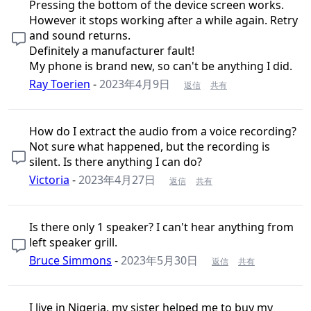
Pressing the bottom of the device screen works.
However it stops working after a while again. Retry
and sound returns.
Definitely a manufacturer fault!
My phone is brand new, so can't be anything I did.
Ray Toerien
-
2023年4月9日
返信
共有
How do I extract the audio from a voice recording?
Not sure what happened, but the recording is
silent. Is there anything I can do?
Victoria
-
2023年4月27日
返信
共有
Is there only 1 speaker? I can't hear anything from
left speaker grill.
Bruce Simmons
-
2023年5月30日
返信
共有
I live in Nigeria, my sister helped me to buy my