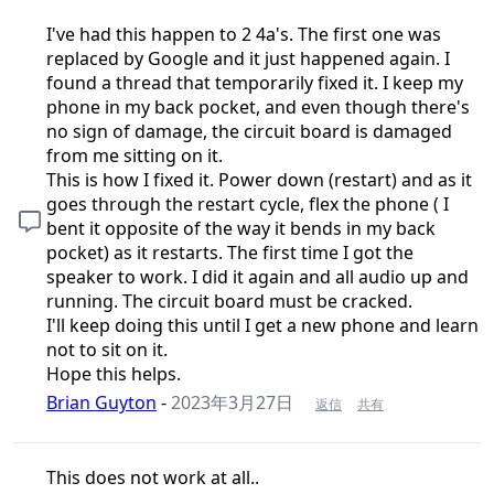
I've had this happen to 2 4a's. The first one was
replaced by Google and it just happened again. I
found a thread that temporarily fixed it. I keep my
phone in my back pocket, and even though there's
no sign of damage, the circuit board is damaged
from me sitting on it.
This is how I fixed it. Power down (restart) and as it
goes through the restart cycle, flex the phone ( I
bent it opposite of the way it bends in my back
pocket) as it restarts. The first time I got the
speaker to work. I did it again and all audio up and
running. The circuit board must be cracked.
I'll keep doing this until I get a new phone and learn
not to sit on it.
Hope this helps.
Brian Guyton
-
2023年3月27日
返信
共有
This does not work at all..