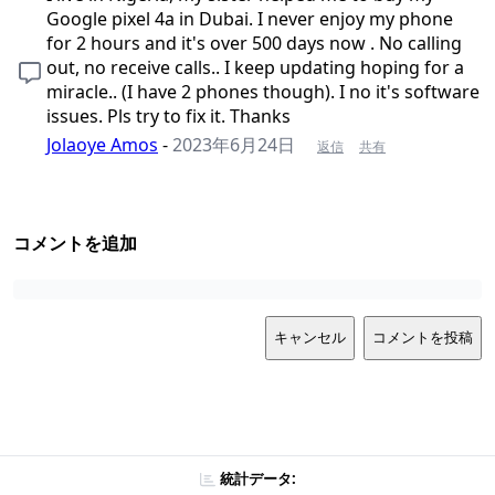
Google pixel 4a in Dubai. I never enjoy my phone
for 2 hours and it's over 500 days now . No calling
out, no receive calls.. I keep updating hoping for a
miracle.. (I have 2 phones though). I no it's software
issues. Pls try to fix it. Thanks
Jolaoye Amos
-
2023年6月24日
返信
共有
コメントを追加
キャンセル
コメントを投稿
統計データ: