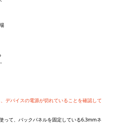
ネ
、
場
る
。
に、デバイスの電源が切れていることを確認して
を使って、バックパネルを固定している6.3mmネ
。