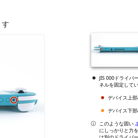
ます
JIS 000ドライバ
ネルを固定して
デバイス上部
デバイス下部
このような固い
にしっかりと力
は別のドライバ