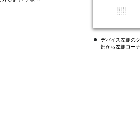
デバイス左側の
部から左側コー