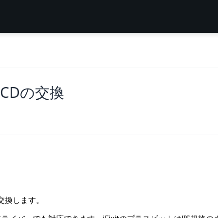
e LCDの交換
Dを交換します。