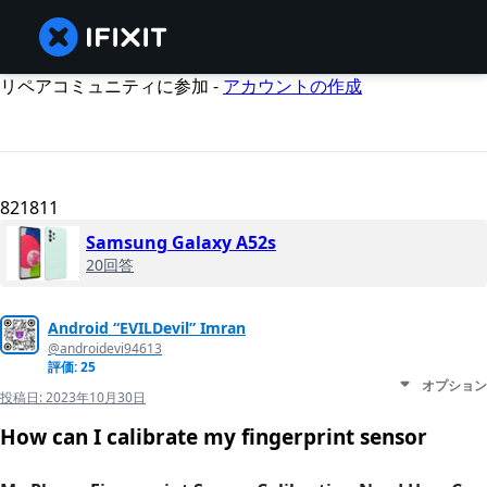
リペアコミュニティに参加 -
アカウントの作成
821811
Samsung Galaxy A52s
20回答
Android “EVILDevil” Imran
@androidevi94613
評価: 25
オプション
投稿日:
2023年10月30日
How can I calibrate my fingerprint sensor