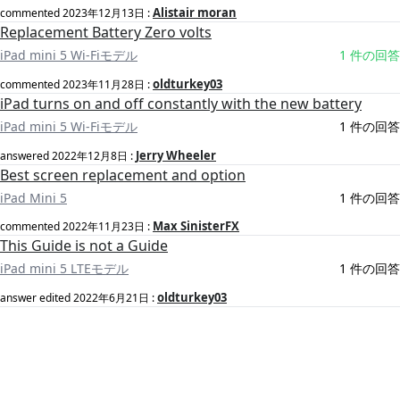
Alistair moran
commented
2023年12月13日
:
Replacement Battery Zero volts
iPad mini 5 Wi-Fiモデル
1 件の回答
oldturkey03
commented
2023年11月28日
:
iPad turns on and off constantly with the new battery
iPad mini 5 Wi-Fiモデル
1 件の回答
Jerry Wheeler
answered
2022年12月8日
:
Best screen replacement and option
iPad Mini 5
1 件の回答
Max SinisterFX
commented
2022年11月23日
:
This Guide is not a Guide
iPad mini 5 LTEモデル
1 件の回答
oldturkey03
answer edited
2022年6月21日
: