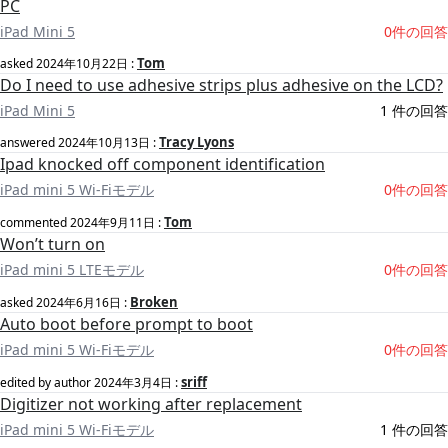
PC
iPad Mini 5
0件の回答
Tom
asked
2024年10月22日
:
Do I need to use adhesive strips plus adhesive on the LCD?
iPad Mini 5
1 件の回答
Tracy Lyons
answered
2024年10月13日
:
Ipad knocked off component identification
iPad mini 5 Wi-Fiモデル
0件の回答
Tom
commented
2024年9月11日
:
Won’t turn on
iPad mini 5 LTEモデル
0件の回答
Broken
asked
2024年6月16日
:
Auto boot before prompt to boot
iPad mini 5 Wi-Fiモデル
0件の回答
sriff
edited by author
2024年3月4日
:
Digitizer not working after replacement
iPad mini 5 Wi-Fiモデル
1 件の回答