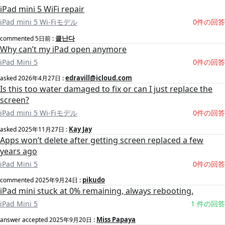
iPad mini 5 WiFi repair
iPad mini 5 Wi-Fiモデル
0件の回答
클난다
commented
5日前
:
Why can’t my iPad open anymore
iPad Mini 5
0件の回答
edravill@icloud.com
asked
2026年4月27日
:
Is this too water damaged to fix or can I just replace the
screen?
iPad mini 5 Wi-Fiモデル
0件の回答
Kay Jay
asked
2025年11月27日
:
Apps won’t delete after getting screen replaced a few
years ago
iPad Mini 5
0件の回答
pikudo
commented
2025年9月24日
:
iPad mini stuck at 0% remaining, always rebooting.
iPad Mini 5
1 件の回答
Miss Papaya
answer accepted
2025年9月20日
: