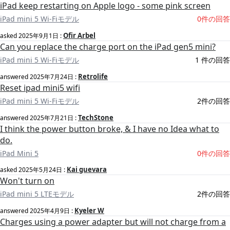
iPad keep restarting on Apple logo - some pink screen
iPad mini 5 Wi-Fiモデル
0件の回答
Ofir Arbel
asked
2025年9月1日
:
Can you replace the charge port on the iPad gen5 mini?
iPad mini 5 Wi-Fiモデル
1 件の回答
Retrolife
answered
2025年7月24日
:
Reset ipad mini5 wifi
iPad mini 5 Wi-Fiモデル
2件の回答
TechStone
answered
2025年7月21日
:
I think the power button broke, & I have no Idea what to
do.
iPad Mini 5
0件の回答
Kai guevara
asked
2025年5月24日
:
Won't turn on
iPad mini 5 LTEモデル
2件の回答
Kyeler W
answered
2025年4月9日
:
Charges using a power adapter but will not charge from a