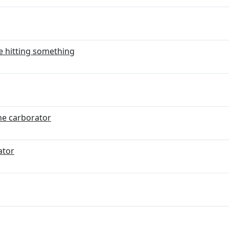
ke hitting something
the carborator
ator