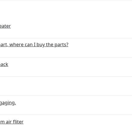
eater
part, where can I buy the parts?
back
ngaging.
m air fliter