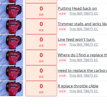
0
Putting Head back on
Troy-Bilt TB675 EC
未回答
回答
0
Trimmer stalls and jerks li
Troy-Bilt TB675 EC
未回答
回答
0
Line feed won't turn.
Troy-Bilt TB675 EC
未回答
回答
0
Where do I find a replace 
Troy-Bilt TB675 EC
未回答
回答
0
need to replace the carbor
Troy-Bilt TB675 EC
未回答
回答
0
R eplace throttle cAble
Troy-Bilt TB675 EC
未回答
回答