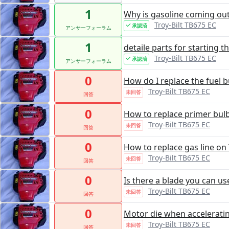
1
Why is gasoline coming out o
Troy-Bilt TB675 EC
承認済
アンサーフォーラム
1
detaile parts for starting t
Troy-Bilt TB675 EC
承認済
アンサーフォーラム
0
How do I replace the fuel b
Troy-Bilt TB675 EC
未回答
回答
0
How to replace primer bulb
Troy-Bilt TB675 EC
未回答
回答
0
How to replace gas line o
Troy-Bilt TB675 EC
未回答
回答
0
Is there a blade you can us
Troy-Bilt TB675 EC
未回答
回答
0
Motor die when accelerati
Troy-Bilt TB675 EC
未回答
回答