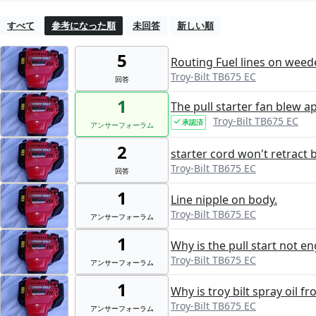
すべて
参考になった順
未回答
新しい順
5
Routing Fuel lines on weed
Troy-Bilt TB675 EC
回答
1
The pull starter fan blew a
Troy-Bilt TB675 EC
承認済
アンサーフォーラム
2
starter cord won't retract 
Troy-Bilt TB675 EC
回答
1
Line nipple on body.
Troy-Bilt TB675 EC
アンサーフォーラム
1
Why is the pull start not e
Troy-Bilt TB675 EC
アンサーフォーラム
1
Why is troy bilt spray oil fro
Troy-Bilt TB675 EC
アンサーフォーラム