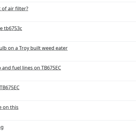
f air filter?
he tb6753c
ulb on a Troy built weed eater
 and fuel lines on TB675EC
n TB675EC
e on this
ng