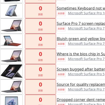
0
Sometimes Keyboard not 
Microsoft Surface P
未回答
回答
0
Surface Pro 7 screen repl
Microsoft Surface Pro 7
未回答
回答
0
Bluish green and yellow lin
Microsoft Surface Pro 7
未回答
回答
0
Where is the bios chip in S
Microsoft Surface Pro 7
未回答
回答
0
Screen bugged after batte
Microsoft Surface Pro 5
未回答
回答
0
Source for quality replace
Microsoft Surface Pro 7
未回答
回答
0
Dropped corner dent rem
Microsoft Surface Pro 
未回答