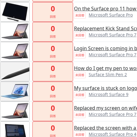
0
On the Surface pro 11 how 
Microsoft Surface Pro
未回答
回答
0
Replacement Kick Stand S
Microsoft Surface Pro 7
未回答
回答
0
Login Screen is coming in 
Microsoft Surface Pro 7
未回答
回答
0
How do I get my pen to wo
Surface Slim Pen 2
未回答
回答
0
My surface is stuck on log
Microsoft Surface 9
未回答
回答
0
Replaced my screen on wife
Microsoft Surface Pro 7
未回答
回答
0
Replaced the screen with a 
Microsoft Surface Pro 4
未回答
回答