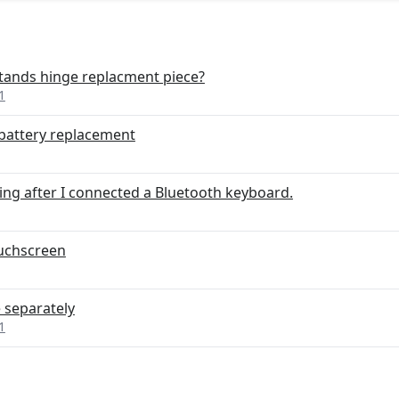
stands hinge replacment piece?
1
 battery replacement
ng after I connected a Bluetooth keyboard.
ouchscreen
 separately
1