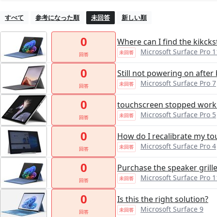
すべて
参考になった順
未回答
新しい順
0
Where can I find the kikck
Microsoft Surface Pro 1
未回答
回答
0
Still not powering on after
Microsoft Surface Pro 7
未回答
回答
0
touchscreen stopped worki
Microsoft Surface Pro 5
未回答
回答
0
How do I recalibrate my t
Microsoft Surface Pro 4
未回答
回答
0
Purchase the speaker grille
Microsoft Surface Pro 1
未回答
回答
0
Is this the right solution?
Microsoft Surface 9
未回答
回答