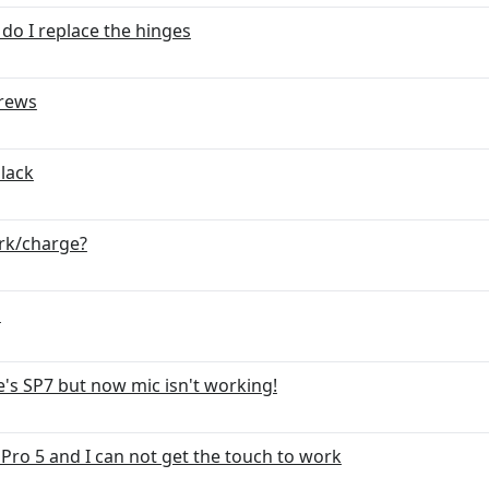
do I replace the hinges
crews
black
rk/charge?
o
's SP7 but now mic isn't working!
Pro 5 and I can not get the touch to work