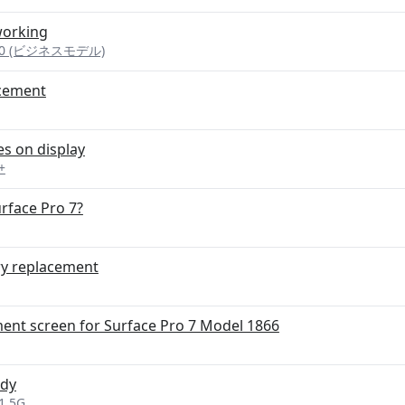
working
ro 10 (ビジネスモデル)
acement
es on display
+
urface Pro 7?
ry replacement
ment screen for Surface Pro 7 Model 1866
edy
11 5G