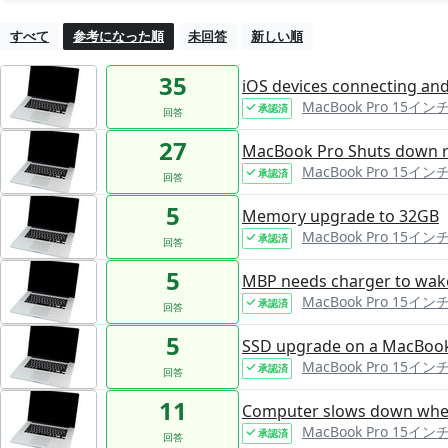
すべて
参考になった順
未回答
新しい順
35
iOS devices connecting and
MacBook Pro 15インチ R
承認済
回答
27
MacBook Pro Shuts down 
MacBook Pro 15インチ R
承認済
回答
5
Memory upgrade to 32GB
MacBook Pro 15インチ R
承認済
回答
5
MBP needs charger to wake
MacBook Pro 15インチ R
承認済
回答
5
SSD upgrade on a MacBook 
MacBook Pro 15インチ R
承認済
回答
11
Computer slows down when
MacBook Pro 15インチ R
承認済
回答