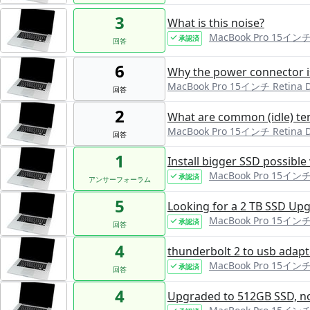
3
What is this noise?
MacBook Pro 15インチ R
承認済
回答
6
Why the power connector i
MacBook Pro 15インチ Retina D
回答
2
What are common (idle) tem
MacBook Pro 15インチ Retina D
回答
1
Install bigger SSD possible
MacBook Pro 15インチ R
承認済
アンサーフォーラム
5
Looking for a 2 TB SSD Up
MacBook Pro 15インチ R
承認済
回答
4
thunderbolt 2 to usb adapt
MacBook Pro 15インチ R
承認済
回答
4
Upgraded to 512GB SSD, no