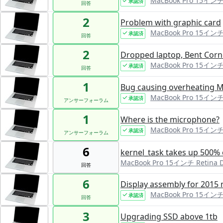
MacBook Pro 15インチ R
承認済
回答
2
Problem with graphic card
MacBook Pro 15インチ R
承認済
回答
2
Dropped laptop, Bent Corn
MacBook Pro 15インチ R
承認済
回答
1
Bug causing overheating 
MacBook Pro 15インチ R
承認済
アンサーフォーラム
1
Where is the microphone?
MacBook Pro 15インチ R
承認済
アンサーフォーラム
6
kernel_task takes up 500%
MacBook Pro 15インチ Retina D
回答
6
Display assembly for 2015
MacBook Pro 15インチ R
承認済
回答
3
Upgrading SSD above 1tb