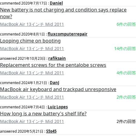
Daniel
commented
2020年7月17日
:
New battery is not charging and condition says replace
now?
MacBook Air 13インチ Mid 2011
6件の回答
fluxcomputerrepair
commented
2020年8月1日
:
Looping chime on booting
MacBook Air 13インチ Mid 2011
14件の回答
rafiksain
answered
2021年10月23日
:
Replacement screws for the pentalobe screws
MacBook Air 13インチ Mid 2011
4件の回答
DanJ
commented
2024年1月21日
:
MacBook air keyboard and trackpad unresponsive
MacBook Air 13インチ Mid 2011
2件の回答
Luiz Lopes
commented
2024年7月4日
:
How long is a new battery's shelf life?
MacBook Air 13インチ Mid 2011
2件の回答
S5s45
answered
2020年5月21日
: