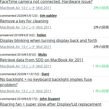
FaceTime camera not connected. Hardware issue?
MacBook Air 13インチ Mid 2011
2件の回答
tim oakley
commented
2020年5月12日
:
Remove a key for cleaning
MacBook Air 13インチ Mid 2011
2件の回答
helen
answered
2018年6月16日
:
Display blinking when turning display back and forth
MacBook Air 13インチ Mid 2011
2件の回答
Muks
commented
2016年5月5日
:
Retrieve data from SDD on MacBook Air 2011
MacBook Air 13インチ Mid 2011
1 件の回答
DanJ
commented
2020年11月15日
:
No backlight + no keyboard backlight implies fuse
problem?
MacBook Air 13インチ Mid 2011
1 件の回答
John Dupont
commented
2018年6月17日
:
Roaring fan + super slow after Display/Lid replacement