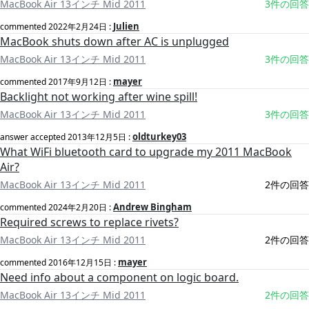
MacBook Air 13インチ Mid 2011
3件の回答
Julien
commented
2022年2月24日
:
MacBook shuts down after AC is unplugged
MacBook Air 13インチ Mid 2011
3件の回答
mayer
commented
2017年9月12日
:
Backlight not working after wine spill!
MacBook Air 13インチ Mid 2011
3件の回答
oldturkey03
answer accepted
2013年12月5日
:
What WiFi bluetooth card to upgrade my 2011 MacBook
Air?
MacBook Air 13インチ Mid 2011
2件の回答
Andrew Bingham
commented
2024年2月20日
:
Required screws to replace rivets?
MacBook Air 13インチ Mid 2011
2件の回答
mayer
commented
2016年12月15日
:
Need info about a component on logic board.
MacBook Air 13インチ Mid 2011
2件の回答