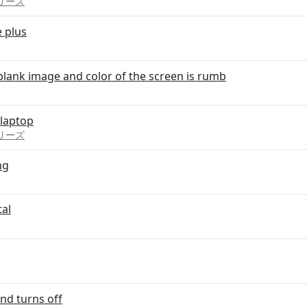
 シリーズ
 plus
 blank image and color of the screen is rumb
 laptop
 シリーズ
ng
tal
nd turns off