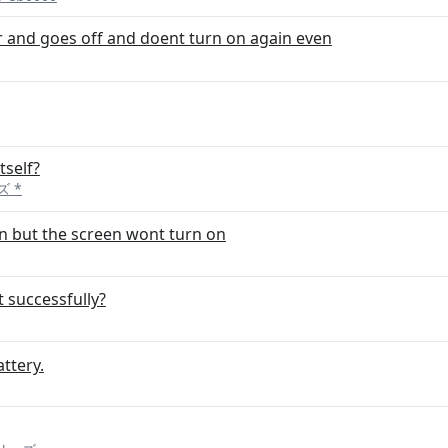
r and goes off and doent turn on again even
tself?
ズ *
n but the screen wont turn on
 successfully?
ttery.