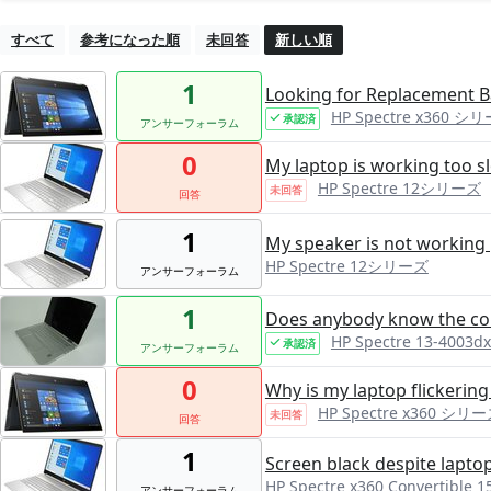
すべて
参考になった順
未回答
新しい順
1
Looking for Replacement B
HP Spectre x360 シ
承認済
アンサーフォーラム
0
My laptop is working too s
HP Spectre 12シリーズ
未回答
回答
1
My speaker is not working 
HP Spectre 12シリーズ
アンサーフォーラム
1
Does anybody know the cor
HP Spectre 13-4003dx
承認済
アンサーフォーラム
0
Why is my laptop flickering 
HP Spectre x360 シリー
未回答
回答
1
Screen black despite lapto
HP Spectre x360 Convertible 
アンサーフォーラム