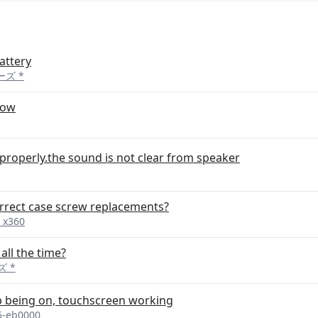
attery
リーズ *
low
properly.the sound is not clear from speaker
rect case screw replacements?
 x360
all the time?
ズ *
p being on, touchscreen working
15-eb0000