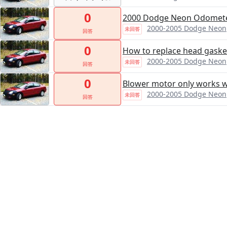
0
2000 Dodge Neon Odomete
2000-2005 Dodge Neon
未回答
回答
0
How to replace head gaske
2000-2005 Dodge Neon
未回答
回答
0
Blower motor only works wh
2000-2005 Dodge Neon
未回答
回答