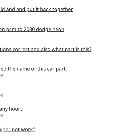
ld and and put it back together
on pcm to 2000 dodge neon
ons correct and also what part is this?
eed the name of this car part.
on
on
any hours
on
iper not work?