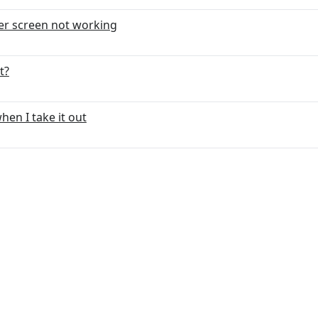
r screen not working
t?
en I take it out