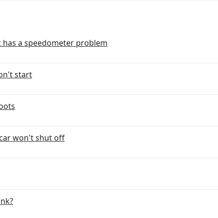
t has a speedometer problem
n't start
boots
car won't shut off
ank?