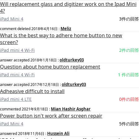
Will replacement glass and digitizer work on the Ipad Mini
4?
iPad Mini 4
3件の回答
Meliz
comment deleted
2018年4月16日
:
What is the best way to adhere home button to new
screen?
iPad mini 4 Wi-Fi
2件の回答
oldturkey03
answer accepted
2018年1月18日
:
Question about home button replacement
iPad mini 4 Wi-Fi
1 件の回答
oldturkey03
answer accepted
2017年12月18日
:
Adheasive difficult to install
iPad mini 4 LTE
0件の回答
Mian Hashir Asghar
commented
2021年9月18日
:
Power button isn't work after screen repair
iPad Mini 4
5件の回答
Hussein Ali
answered
2018年11月6日
: