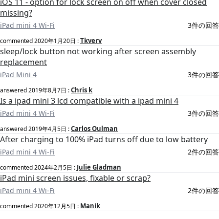
iOS 11 - option for lock screen on off when cover closed
missing?
iPad mini 4 Wi-Fi
3件の回答
Tkverv
commented
2020年1月20日
:
sleep/lock button not working after screen assembly
replacement
iPad Mini 4
3件の回答
Chris k
answered
2019年8月7日
:
Is a ipad mini 3 lcd compatible with a ipad mini 4
iPad mini 4 Wi-Fi
3件の回答
Carlos Oulman
answered
2019年4月5日
:
After charging to 100% iPad turns off due to low battery
iPad mini 4 Wi-Fi
2件の回答
Julie Gladman
commented
2024年2月5日
:
iPad mini screen issues, fixable or scrap?
iPad mini 4 Wi-Fi
2件の回答
Manik
commented
2020年12月5日
: