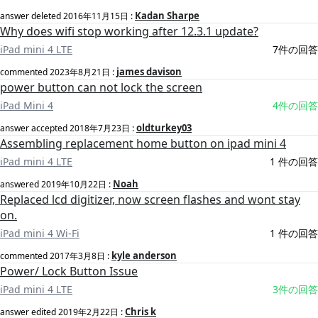
Kadan Sharpe
answer deleted
2016年11月15日
:
Why does wifi stop working after 12.3.1 update?
iPad mini 4 LTE
7件の回答
james davison
commented
2023年8月21日
:
power button can not lock the screen
iPad Mini 4
4件の回答
oldturkey03
answer accepted
2018年7月23日
:
Assembling replacement home button on ipad mini 4
iPad mini 4 LTE
1 件の回答
Noah
answered
2019年10月22日
:
Replaced lcd digitizer, now screen flashes and wont stay
on.
iPad mini 4 Wi-Fi
1 件の回答
kyle anderson
commented
2017年3月8日
:
Power/ Lock Button Issue
iPad mini 4 LTE
3件の回答
Chris k
answer edited
2019年2月22日
: