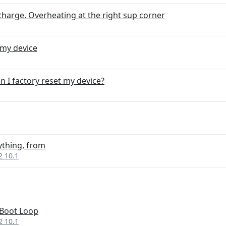
charge. Overheating at the right sup corner
 my device
n I factory reset my device?
thing, from
2 10.1
 Boot Loop
2 10.1