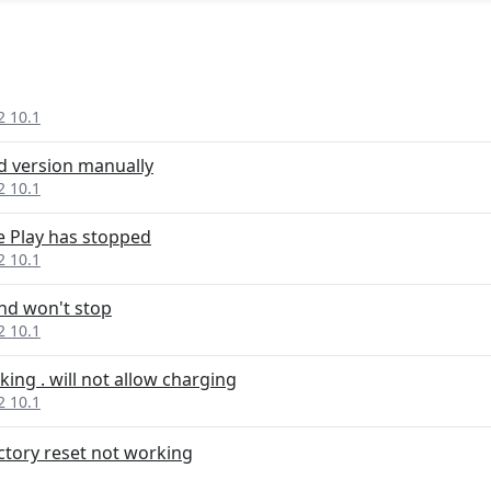
2 10.1
d version manually
2 10.1
e Play has stopped
2 10.1
nd won't stop
2 10.1
ing . will not allow charging
2 10.1
ctory reset not working