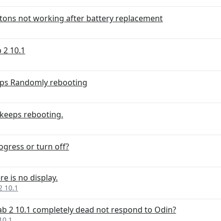
tons not working after battery replacement
 2 10.1
eps Randomly rebooting
 keeps rebooting.
ogress or turn off?
e is no display.
2 10.1
 2 10.1 completely dead not respond to Odin?
10.1