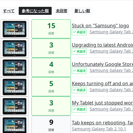
すべて
参考になった順
未回答
新しい順
15
Stuck on "Samsung" logo
Samsung Galaxy Tab 
承認済
回答
3
Upgrading to latest Androi
Samsung Galaxy Tab 
承認済
回答
4
Unfortunately Google Stor
Samsung Galaxy Tab 
承認済
回答
5
Keeps turning off and on a
Samsung Galaxy Tab 
承認済
回答
3
My Tablet just stopped work
Samsung Galaxy Tab 
承認済
回答
9
Tab keeps on rebooting, fa
Samsung Galaxy Tab 2 10.1
回答