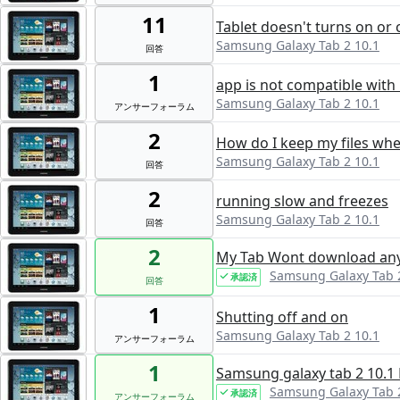
11
Tablet doesn't turns on or 
Samsung Galaxy Tab 2 10.1
回答
1
app is not compatible with
Samsung Galaxy Tab 2 10.1
アンサーフォーラム
2
How do I keep my files whe
Samsung Galaxy Tab 2 10.1
回答
2
running slow and freezes
Samsung Galaxy Tab 2 10.1
回答
2
My Tab Wont download any
Samsung Galaxy Tab 
承認済
回答
1
Shutting off and on
Samsung Galaxy Tab 2 10.1
アンサーフォーラム
1
Samsung galaxy tab 2 10.1
Samsung Galaxy Tab 
承認済
アンサーフォーラム