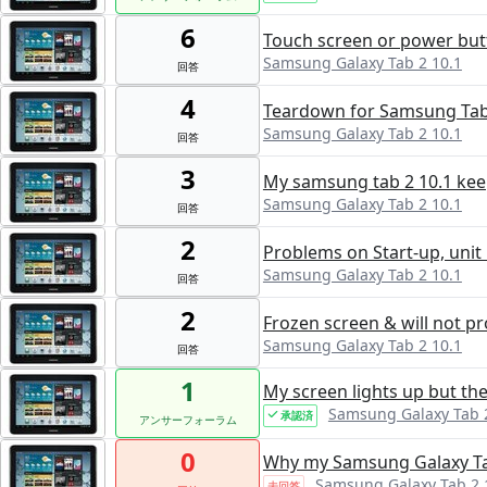
6
Touch screen or power but
Samsung Galaxy Tab 2 10.1
回答
4
Teardown for Samsung Tab
Samsung Galaxy Tab 2 10.1
回答
3
My samsung tab 2 10.1 ke
Samsung Galaxy Tab 2 10.1
回答
2
Problems on Start-up, unit
Samsung Galaxy Tab 2 10.1
回答
2
Frozen screen & will not pr
Samsung Galaxy Tab 2 10.1
回答
1
My screen lights up but ther
Samsung Galaxy Tab 
承認済
アンサーフォーラム
0
Why my Samsung Galaxy Tab
Samsung Galaxy Tab 2 
未回答