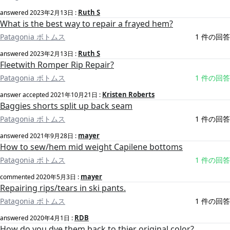
Ruth S
answered
2023年2月13日
:
What is the best way to repair a frayed hem?
Patagonia ボトムス
1 件の回答
Ruth S
answered
2023年2月13日
:
Fleetwith Romper Rip Repair?
Patagonia ボトムス
1 件の回答
Kristen Roberts
answer accepted
2021年10月21日
:
Baggies shorts split up back seam
Patagonia ボトムス
1 件の回答
mayer
answered
2021年9月28日
:
How to sew/hem mid weight Capilene bottoms
Patagonia ボトムス
1 件の回答
mayer
commented
2020年5月3日
:
Repairing rips/tears in ski pants.
Patagonia ボトムス
1 件の回答
RDB
answered
2020年4月1日
:
How do you dye them back to thier original color?