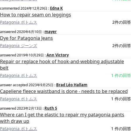
Edna K
commented
2024年12月29日
:
How to repair seam on leggings
Patagonia ボトムス
2件の回答
mayer
answered
2020年6月10日
:
Dye for Patagonia Jeans
Patagonia ジーンズ
2件の回答
Ann Victory
answered
2019年10月29日
:
Repair or replace hook of hook-and-webbing adjustable
belt
Patagonia ボトムス
1 件の回答
Brad Léo Hallam
answer accepted
2023年9月25日
:
Capeliene fleece waistband is done - needs to be replaced
Patagonia ボトムス
1 件の回答
Ruth S
answered
2023年2月13日
:
Where can I get the elastic to repair my patagonia pants
with draw up
Patagonia ボトムス
1 件の回答