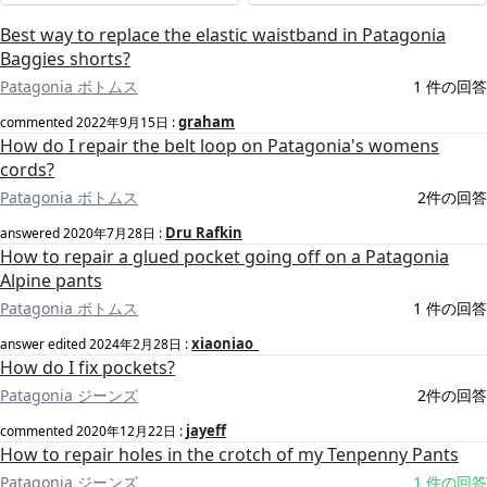
Best way to replace the elastic waistband in Patagonia
Baggies shorts?
Patagonia ボトムス
1 件の回答
graham
commented
2022年9月15日
:
How do I repair the belt loop on Patagonia's womens
cords?
Patagonia ボトムス
2件の回答
Dru Rafkin
answered
2020年7月28日
:
How to repair a glued pocket going off on a Patagonia
Alpine pants
Patagonia ボトムス
1 件の回答
xiaoniao_
answer edited
2024年2月28日
:
How do I fix pockets?
Patagonia ジーンズ
2件の回答
jayeff
commented
2020年12月22日
:
How to repair holes in the crotch of my Tenpenny Pants
Patagonia ジーンズ
1 件の回答