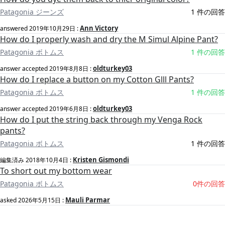
Patagonia ジーンズ
1 件の回答
Ann Victory
answered
2019年10月29日
:
How do I properly wash and dry the M Simul Alpine Pant?
Patagonia ボトムス
1 件の回答
oldturkey03
answer accepted
2019年8月8日
:
How do I replace a button on my Cotton Glll Pants?
Patagonia ボトムス
1 件の回答
oldturkey03
answer accepted
2019年6月8日
:
How do I put the string back through my Venga Rock
pants?
Patagonia ボトムス
1 件の回答
Kristen Gismondi
編集済み
2018年10月4日
:
To short out my bottom wear
Patagonia ボトムス
0件の回答
Mauli Parmar
asked
2026年5月15日
: