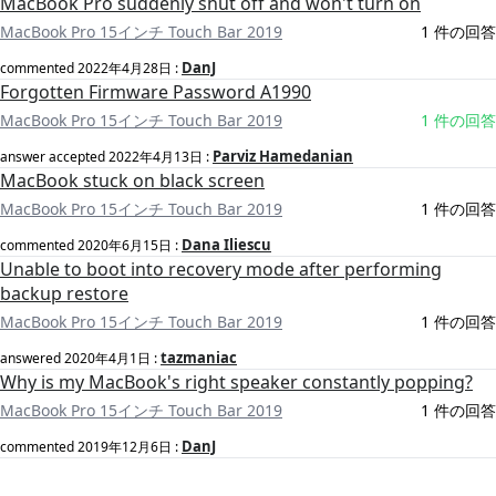
MacBook Pro suddenly shut off and won't turn on
MacBook Pro 15インチ Touch Bar 2019
1 件の回答
DanJ
commented
2022年4月28日
:
Forgotten Firmware Password A1990
MacBook Pro 15インチ Touch Bar 2019
1 件の回答
Parviz Hamedanian
answer accepted
2022年4月13日
:
MacBook stuck on black screen
MacBook Pro 15インチ Touch Bar 2019
1 件の回答
Dana Iliescu
commented
2020年6月15日
:
Unable to boot into recovery mode after performing
backup restore
MacBook Pro 15インチ Touch Bar 2019
1 件の回答
tazmaniac
answered
2020年4月1日
:
Why is my MacBook's right speaker constantly popping?
MacBook Pro 15インチ Touch Bar 2019
1 件の回答
DanJ
commented
2019年12月6日
: