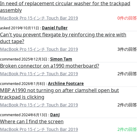
In need of replacement circular washer for the trackpad
assembly
MacBook Pro 15インチ Touch Bar 2019
0件の回答
Daniel Fuller
asked
2019年10月11日
:
Can't you prevent flexgate by reinforcing the wire with
duct tape?
MacBook Pro 15インチ Touch Bar 2019
3件の回答
Simon Tam
commented
2025年12月3日
:
Broken connector on a1990 motherboard?
MacBook Pro 15インチ Touch Bar 2019
2件の回答
Archline Footcare
commented
2026年1月8日
:
MBP A1990 not turning on after clamshell open but
trackpad is clicking
MacBook Pro 15インチ Touch Bar 2019
2件の回答
DanJ
commented
2024年6月13日
:
Where can I find the screen
MacBook Pro 15インチ Touch Bar 2019
2件の回答