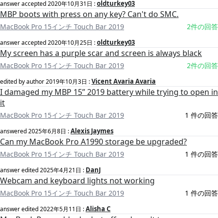
oldturkey03
answer accepted
2020年10月31日
:
MBP boots with press on any key? Can't do SMC.
MacBook Pro 15インチ Touch Bar 2019
2件の回答
oldturkey03
answer accepted
2020年10月25日
:
My screen has a purple scar and screen is always black
MacBook Pro 15インチ Touch Bar 2019
2件の回答
Vicent Avaria Avaria
edited by author
2019年10月3日
:
I damaged my MBP 15” 2019 battery while trying to open in
it
MacBook Pro 15インチ Touch Bar 2019
1 件の回答
Alexis Jaymes
answered
2025年6月8日
:
Can my MacBook Pro A1990 storage be upgraded?
MacBook Pro 15インチ Touch Bar 2019
1 件の回答
DanJ
answer edited
2025年4月21日
:
Webcam and keyboard lights not working
MacBook Pro 15インチ Touch Bar 2019
1 件の回答
Alisha C
answer edited
2022年5月11日
: