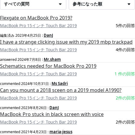
すべての質問
参考になった順
Flexgate on MacBook Pro 2019?
MacBook Pro 15インチ Touch Bar 2019
5件の回答
DanJ
編集済み
2023年4月25日
:
I have a strange clicking issue with my 2019 mbp trackpad
MacBook Pro 15インチ Touch Bar 2019
4件の回答
Mr.sham
answered
2024年7月8日
:
Schematics needed for MacBook Pro 2019
MacBook Pro 15インチ Touch Bar 2019
1 件の回答
Ms Sadri
commented
2024年10月31日
:
Can you mount a 2018 sceen on a 2019 model A1990?
MacBook Pro 15インチ Touch Bar 2019
2件の回答
DanJ
commented
2023年8月26日
:
MacBook Pro stuck in black screen with voice
MacBook Pro 15インチ Touch Bar 2019
2件の回答
maria-jesus
commented
2021年4月23日
: