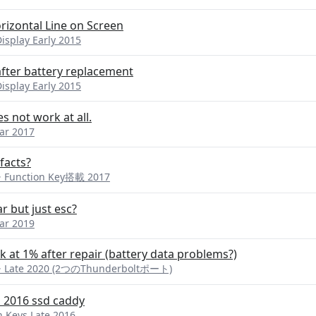
orizontal Line on Screen
splay Early 2015
ter battery replacement
splay Early 2015
 not work at all.
ar 2017
facts?
 Function Key搭載 2017
r but just esc?
ar 2019
 at 1% after repair (battery data problems?)
 Late 2020 (2つのThunderboltポート)
 2016 ssd caddy
 Keys Late 2016