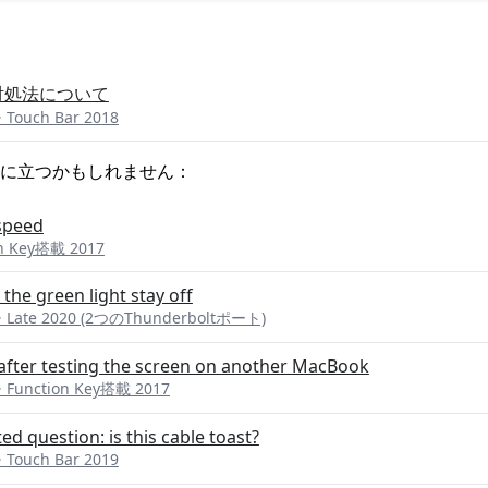
の対処法について
Touch Bar 2018
に立つかもしれません：
 speed
n Key搭載 2017
he green light stay off
 Late 2020 (2つのThunderboltポート)
 after testing the screen on another MacBook
 Function Key搭載 2017
ed question: is this cable toast?
Touch Bar 2019