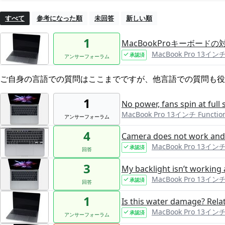
すべて
参考になった順
未回答
新しい順
1
MacBookProキーボード
MacBook Pro 13インチ 
承認済
アンサーフォーラム
ご自身の言語での質問はここまでですが、他言語での質問も役
1
No power, fans spin at full
MacBook Pro 13インチ Functio
アンサーフォーラム
4
Camera does not work and t
MacBook Pro 13インチ
承認済
回答
3
My backlight isn’t working
MacBook Pro 13インチ
承認済
回答
1
Is this water damage? Relat
MacBook Pro 13インチ 
承認済
アンサーフォーラム