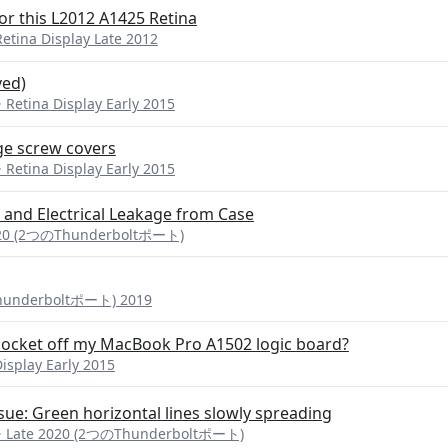
for this L2012 A1425 Retina
ina Display Late 2012
ved)
etina Display Early 2015
ge screw covers
etina Display Early 2015
 and Electrical Leakage from Case
020 (2つのThunderboltポート)
underboltポート) 2019
r socket off my MacBook Pro A1502 logic board?
splay Early 2015
ue: Green horizontal lines slowly spreading
 Late 2020 (2つのThunderboltポート)