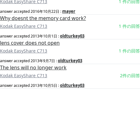
Kodak EasyShare C713
1 件の回答
mayer
answer accepted
2016年10月22日
:
Why doesnt the memory card work?
Kodak EasyShare C713
1 件の回答
oldturkey03
answer accepted
2013年10月1日
:
lens cover does not open
Kodak EasyShare C713
1 件の回答
oldturkey03
answer accepted
2013年9月7日
:
The lens will no longer work
Kodak EasyShare C713
2件の回答
oldturkey03
answer accepted
2013年10月5日
: