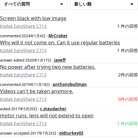
すべての質問
新しい順
Screen black with low image
Kodak EasyShare C713
1 件の回答
MrCroket
commented
2024年1月4日
:
Why will it not come on. Can it use regular batteries
Kodak EasyShare C713
1 件の回答
jayeff
answer edited
2020年1月17日
:
No power after trying two new batteries.
Kodak EasyShare C713
2件の回答
anthonybullman
commented
2019年11月18日
:
Videos can't be taken anymore.
Kodak EasyShare C713
0件の回答
c.staudacher
asked
2017年5月20日
:
motor runs, lens will not extend to open
Kodak EasyShare C713
1 件の回答
oldturkey03
answer accepted
2017年7月25日
: