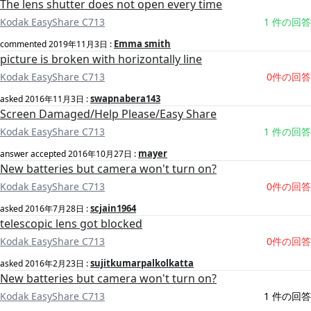
The lens shutter does not open every time
Kodak EasyShare C713
1 件の回答
Emma smith
commented
2019年11月3日
:
picture is broken with horizontally line
Kodak EasyShare C713
0件の回答
swapnabera143
asked
2016年11月3日
:
Screen Damaged/Help Please/Easy Share
Kodak EasyShare C713
1 件の回答
mayer
answer accepted
2016年10月27日
:
New batteries but camera won't turn on?
Kodak EasyShare C713
0件の回答
scjain1964
asked
2016年7月28日
:
telescopic lens got blocked
Kodak EasyShare C713
0件の回答
sujitkumarpalkolkatta
asked
2016年2月23日
:
New batteries but camera won't turn on?
Kodak EasyShare C713
1 件の回答