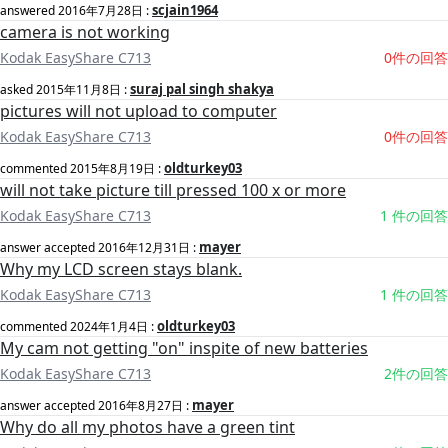
scjain1964
answered
2016年7月28日
:
camera is not working
Kodak EasyShare C713
0件の回答
suraj pal singh shakya
asked
2015年11月8日
:
pictures will not upload to computer
Kodak EasyShare C713
0件の回答
oldturkey03
commented
2015年8月19日
:
will not take picture till pressed 100 x or more
Kodak EasyShare C713
1 件の回答
mayer
answer accepted
2016年12月31日
:
Why my LCD screen stays blank.
Kodak EasyShare C713
1 件の回答
oldturkey03
commented
2024年1月4日
:
My cam not getting "on" inspite of new batteries
Kodak EasyShare C713
2件の回答
mayer
answer accepted
2016年8月27日
:
Why do all my photos have a green tint