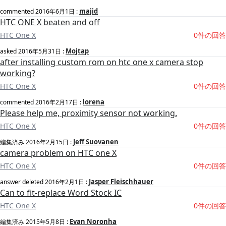
majid
commented
2016年6月1日
:
HTC ONE X beaten and off
HTC One X
0件の回答
Mojtap
asked
2016年5月31日
:
after installing custom rom on htc one x camera stop
working?
HTC One X
0件の回答
lorena
commented
2016年2月17日
:
Please help me, proximity sensor not working.
HTC One X
0件の回答
Jeff Suovanen
編集済み
2016年2月15日
:
camera problem on HTC one X
HTC One X
0件の回答
Jasper Fleischhauer
answer deleted
2016年2月1日
:
Can to fit-replace Word Stock IC
HTC One X
0件の回答
Evan Noronha
編集済み
2015年5月8日
: