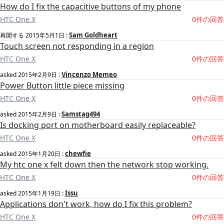
How do I fix the capacitive buttons of my phone
HTC One X
0件の回答
Sam Goldheart
再開する
2015年5月1日
:
Touch screen not responding in a region
HTC One X
0件の回答
Vincenzo Memeo
asked
2015年2月9日
:
Power Button little piece missing
HTC One X
0件の回答
Samstag494
asked
2015年2月9日
:
Is docking port on motherboard easily replaceable?
HTC One X
0件の回答
chewfie
asked
2015年1月20日
:
My htc one x felt down then the network stop working.
HTC One X
0件の回答
Issu
asked
2015年1月19日
:
Applications don't work, how do I fix this problem?
HTC One X
0件の回答