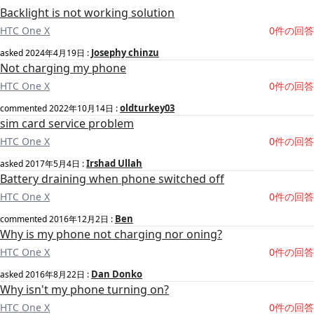
Backlight is not working solution
HTC One X
0件の回答
Josephy chinzu
asked
2024年4月19日
:
Not charging my phone
HTC One X
0件の回答
oldturkey03
commented
2022年10月14日
:
sim card service problem
HTC One X
0件の回答
Irshad Ullah
asked
2017年5月4日
:
Battery draining when phone switched off
HTC One X
0件の回答
Ben
commented
2016年12月2日
:
Why is my phone not charging nor oning?
HTC One X
0件の回答
Dan Donko
asked
2016年8月22日
:
Why isn't my phone turning on?
HTC One X
0件の回答