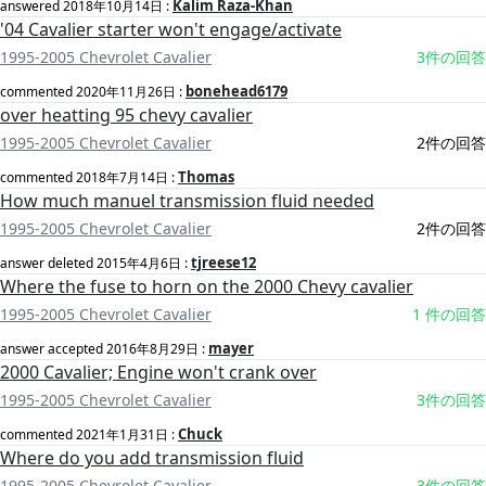
Kalim Raza-Khan
answered
2018年10月14日
:
'04 Cavalier starter won't engage/activate
1995-2005 Chevrolet Cavalier
3件の回答
bonehead6179
commented
2020年11月26日
:
over heatting 95 chevy cavalier
1995-2005 Chevrolet Cavalier
2件の回答
Thomas
commented
2018年7月14日
:
How much manuel transmission fluid needed
1995-2005 Chevrolet Cavalier
2件の回答
tjreese12
answer deleted
2015年4月6日
:
Where the fuse to horn on the 2000 Chevy cavalier
1995-2005 Chevrolet Cavalier
1 件の回答
mayer
answer accepted
2016年8月29日
:
2000 Cavalier; Engine won't crank over
1995-2005 Chevrolet Cavalier
3件の回答
Chuck
commented
2021年1月31日
:
Where do you add transmission fluid
1995-2005 Chevrolet Cavalier
3件の回答