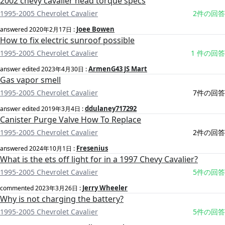
2002 chevy cavalier head torque specs
1995-2005 Chevrolet Cavalier
2件の回答
Joee Bowen
answered
2020年2月17日
:
How to fix electric sunroof possible
1995-2005 Chevrolet Cavalier
1 件の回答
ArmenG43 JS Mart
answer edited
2023年4月30日
:
Gas vapor smell
1995-2005 Chevrolet Cavalier
7件の回答
ddulaney717292
answer edited
2019年3月4日
:
Canister Purge Valve How To Replace
1995-2005 Chevrolet Cavalier
2件の回答
Fresenius
answered
2024年10月1日
:
What is the ets off light for in a 1997 Chevy Cavalier?
1995-2005 Chevrolet Cavalier
5件の回答
Jerry Wheeler
commented
2023年3月26日
:
Why is not charging the battery?
1995-2005 Chevrolet Cavalier
5件の回答