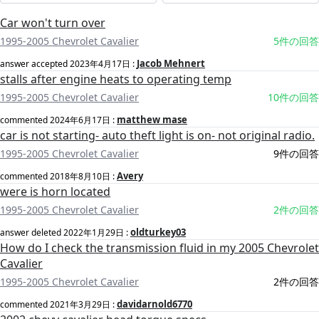
Car won't turn over
1995-2005 Chevrolet Cavalier
5件の回答
Jacob Mehnert
answer accepted
2023年4月17日
:
stalls after engine heats to operating temp
1995-2005 Chevrolet Cavalier
10件の回答
matthew mase
commented
2024年6月17日
:
car is not starting- auto theft light is on- not original radio.
1995-2005 Chevrolet Cavalier
9件の回答
Avery
commented
2018年8月10日
:
were is horn located
1995-2005 Chevrolet Cavalier
2件の回答
oldturkey03
answer deleted
2022年1月29日
:
How do I check the transmission fluid in my 2005 Chevrolet
Cavalier
1995-2005 Chevrolet Cavalier
2件の回答
davidarnold6770
commented
2021年3月29日
: