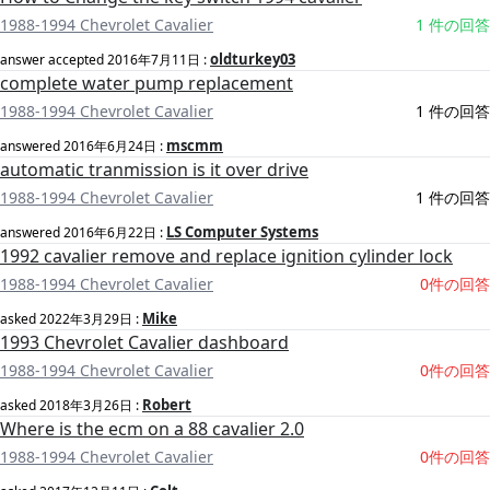
1988-1994 Chevrolet Cavalier
1 件の回答
oldturkey03
answer accepted
2016年7月11日
:
complete water pump replacement
1988-1994 Chevrolet Cavalier
1 件の回答
mscmm
answered
2016年6月24日
:
automatic tranmission is it over drive
1988-1994 Chevrolet Cavalier
1 件の回答
LS Computer Systems
answered
2016年6月22日
:
1992 cavalier remove and replace ignition cylinder lock
1988-1994 Chevrolet Cavalier
0件の回答
Mike
asked
2022年3月29日
:
1993 Chevrolet Cavalier dashboard
1988-1994 Chevrolet Cavalier
0件の回答
Robert
asked
2018年3月26日
:
Where is the ecm on a 88 cavalier 2.0
1988-1994 Chevrolet Cavalier
0件の回答