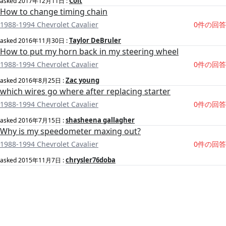
Colt
asked
2017年12月11日
:
How to change timing chain
1988-1994 Chevrolet Cavalier
0件の回答
Taylor DeBruler
asked
2016年11月30日
:
How to put my horn back in my steering wheel
1988-1994 Chevrolet Cavalier
0件の回答
Zac young
asked
2016年8月25日
:
which wires go where after replacing starter
1988-1994 Chevrolet Cavalier
0件の回答
shasheena gallagher
asked
2016年7月15日
:
Why is my speedometer maxing out?
1988-1994 Chevrolet Cavalier
0件の回答
chrysler76doba
asked
2015年11月7日
: