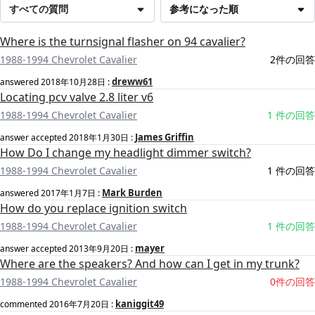
すべての質問
参考になった順
Where is the turnsignal flasher on 94 cavalier?
1988-1994 Chevrolet Cavalier
2件の回答
dreww61
answered
2018年10月28日
:
Locating pcv valve 2.8 liter v6
1988-1994 Chevrolet Cavalier
1 件の回答
James Griffin
answer accepted
2018年1月30日
:
How Do I change my headlight dimmer switch?
1988-1994 Chevrolet Cavalier
1 件の回答
Mark Burden
answered
2017年1月7日
:
How do you replace ignition switch
1988-1994 Chevrolet Cavalier
1 件の回答
mayer
answer accepted
2013年9月20日
:
Where are the speakers? And how can I get in my trunk?
1988-1994 Chevrolet Cavalier
0件の回答
kaniggit49
commented
2016年7月20日
: