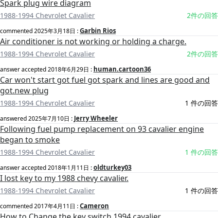
Spark plug wire diagram
1988-1994 Chevrolet Cavalier
2件の回答
Garbin Rios
commented
2025年3月18日
:
Air conditioner is not working or holding a charge.
1988-1994 Chevrolet Cavalier
2件の回答
human.cartoon36
answer accepted
2018年6月29日
:
Car won't start got fuel got spark and lines are good and
got.new plug
1988-1994 Chevrolet Cavalier
1 件の回答
Jerry Wheeler
answered
2025年7月10日
:
Following fuel pump replacement on 93 cavalier engine
began to smoke
1988-1994 Chevrolet Cavalier
1 件の回答
oldturkey03
answer accepted
2018年1月11日
:
I lost key to my 1988 chevy cavalier.
1988-1994 Chevrolet Cavalier
1 件の回答
Cameron
commented
2017年4月11日
:
How to Change the key switch 1994 cavalier