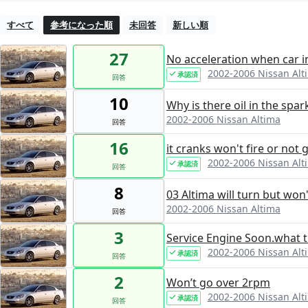
すべて
参考になった順
未回答
新しい順
27
No acceleration when car i
2002-2006 Nissan Alt
承認済
回答
10
Why is there oil in the spar
2002-2006 Nissan Altima
回答
16
it cranks won't fire or not 
2002-2006 Nissan Alt
承認済
回答
8
03 Altima will turn but won'
2002-2006 Nissan Altima
回答
3
Service Engine Soon.what 
2002-2006 Nissan Alt
承認済
回答
2
Won’t go over 2rpm
2002-2006 Nissan Alt
承認済
回答