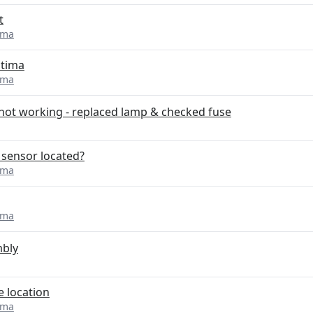
t
ima
ltima
ima
 not working - replaced lamp & checked fuse
 sensor located?
ima
ima
mbly
 location
ima