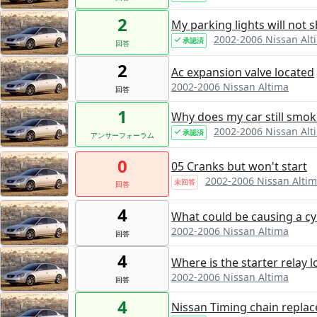
2
My parking lights will not s
2002-2006 Nissan Alt
承認済
回答
2
Ac expansion valve located
2002-2006 Nissan Altima
回答
1
Why does my car still smok
2002-2006 Nissan Alt
承認済
アンサーフォーラム
0
05 Cranks but won't start
2002-2006 Nissan Alti
未回答
回答
4
What could be causing a cy
2002-2006 Nissan Altima
回答
4
Where is the starter relay 
2002-2006 Nissan Altima
回答
4
Nissan Timing chain repla