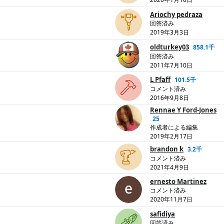
Ariochy pedraza
回答済み
2019年3月3日
oldturkey03
858.1千
回答済み
2011年7月10日
L Pfaff
101.5千
コメント済み
2016年9月8日
Rennae Y Ford-Jones
25
作成者による編集
2019年2月17日
brandon k
3.2千
コメント済み
2021年4月9日
ernesto Martinez
コメント済み
2020年11月7日
safidiya
回答済み