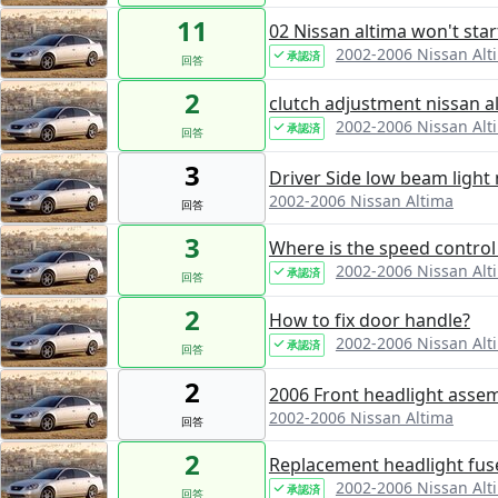
11
02 Nissan altima won't star
2002-2006 Nissan Alt
承認済
回答
2
clutch adjustment nissan a
2002-2006 Nissan Alt
承認済
回答
3
Driver Side low beam light
2002-2006 Nissan Altima
回答
3
Where is the speed control
2002-2006 Nissan Alt
承認済
回答
2
How to fix door handle?
2002-2006 Nissan Alt
承認済
回答
2
2006 Front headlight asse
2002-2006 Nissan Altima
回答
2
Replacement headlight fuse
2002-2006 Nissan Alt
承認済
回答