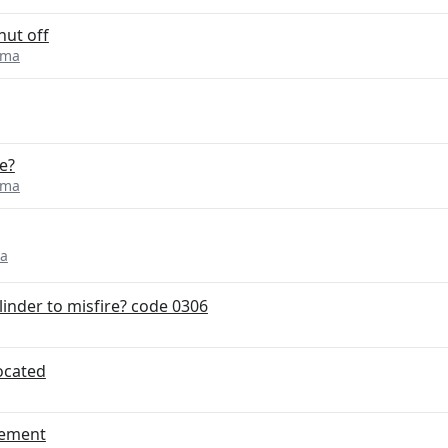
hut off
ima
e?
ima
ma
linder to misfire? code 0306
located
cement