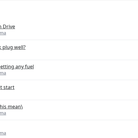
n Drive
ima
k plug well?
getting any fuel
ima
t start
this mean\
ima
ima