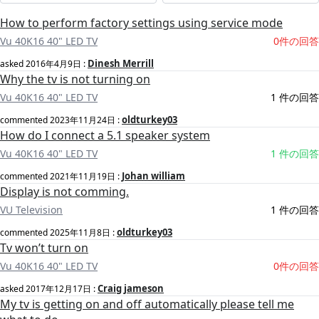
How to perform factory settings using service mode
Vu 40K16 40" LED TV
0件の回答
Dinesh Merrill
asked
2016年4月9日
:
Why the tv is not turning on
Vu 40K16 40" LED TV
1 件の回答
oldturkey03
commented
2023年11月24日
:
How do I connect a 5.1 speaker system
Vu 40K16 40" LED TV
1 件の回答
Johan william
commented
2021年11月19日
:
Display is not comming.
VU Television
1 件の回答
oldturkey03
commented
2025年11月8日
:
Tv won’t turn on
Vu 40K16 40" LED TV
0件の回答
Craig jameson
asked
2017年12月17日
:
My tv is getting on and off automatically please tell me