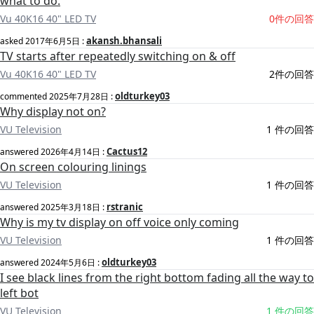
what to do.
Vu 40K16 40" LED TV
0件の回答
akansh.bhansali
asked
2017年6月5日
:
TV starts after repeatedly switching on & off
Vu 40K16 40" LED TV
2件の回答
oldturkey03
commented
2025年7月28日
:
Why display not on?
VU Television
1 件の回答
Cactus12
answered
2026年4月14日
:
On screen colouring linings
VU Television
1 件の回答
rstranic
answered
2025年3月18日
:
Why is my tv display on off voice only coming
VU Television
1 件の回答
oldturkey03
answered
2024年5月6日
:
I see black lines from the right bottom fading all the way to
left bot
VU Television
1 件の回答