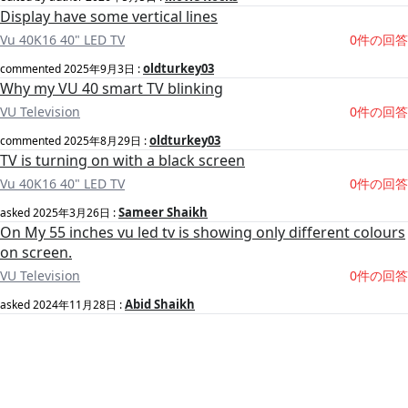
Display have some vertical lines
Vu 40K16 40" LED TV
0件の回答
oldturkey03
commented
2025年9月3日
:
Why my VU 40 smart TV blinking
VU Television
0件の回答
oldturkey03
commented
2025年8月29日
:
TV is turning on with a black screen
Vu 40K16 40" LED TV
0件の回答
Sameer Shaikh
asked
2025年3月26日
:
On My 55 inches vu led tv is showing only different colours
on screen.
VU Television
0件の回答
Abid Shaikh
asked
2024年11月28日
: