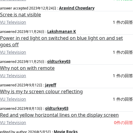
Aravind Chowdary
answer accepted
2023年12月24日
:
Scree is nat visible
VU Television
1 件の回答
Lakshmanan K
answered
2023年11月26日
:
Power in red light on switched on blue light on and set
goes off
VU Television
1 件の回答
oldturkey03
answered
2023年11月25日
:
Why not on with remote
VU Television
1 件の回答
jayeff
answered
2023年9月12日
:
Why is my tv screen colour reflecting
VU Television
1 件の回答
oldturkey03
answered
2023年8月13日
:
Red and yellow horizontal lines on the display screen
VU Television
0件の回答
Movie Rocks
edited by author
2026年5月5日
: