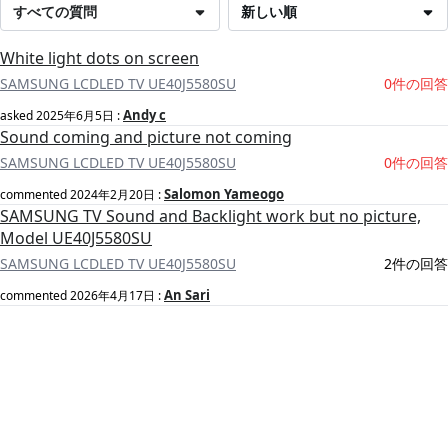
すべての質問
新しい順
White light dots on screen
SAMSUNG LCDLED TV UE40J5580SU
0件の回答
Andy c
asked
2025年6月5日
:
Sound coming and picture not coming
SAMSUNG LCDLED TV UE40J5580SU
0件の回答
Salomon Yameogo
commented
2024年2月20日
:
SAMSUNG TV Sound and Backlight work but no picture,
Model UE40J5580SU
SAMSUNG LCDLED TV UE40J5580SU
2件の回答
An Sari
commented
2026年4月17日
: