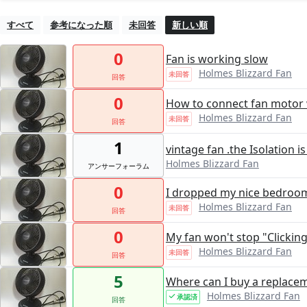
すべて
参考になった順
未回答
新しい順
0
Fan is working slow
Holmes Blizzard Fan
未回答
回答
0
How to connect fan motor 
Holmes Blizzard Fan
未回答
回答
1
vintage fan .the Isolation is
Holmes Blizzard Fan
アンサーフォーラム
0
I dropped my nice bedroom 
Holmes Blizzard Fan
未回答
回答
0
My fan won't stop "Clicking
Holmes Blizzard Fan
未回答
回答
5
Where can I buy a replace
Holmes Blizzard Fan
承認済
回答