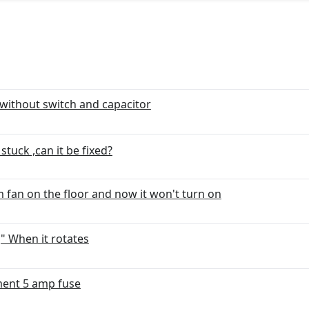
without switch and capacitor
 stuck ,can it be fixed?
fan on the floor and now it won't turn on
" When it rotates
ment 5 amp fuse