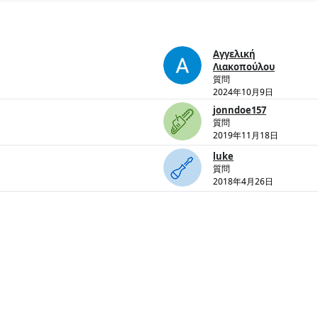
Αγγελική
Λιακοπούλου
質問
2024年10月9日
jonndoe157
質問
2019年11月18日
luke
質問
2018年4月26日