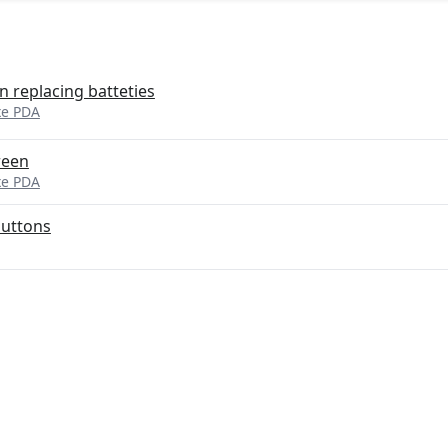
 replacing batteties
xe PDA
reen
xe PDA
buttons