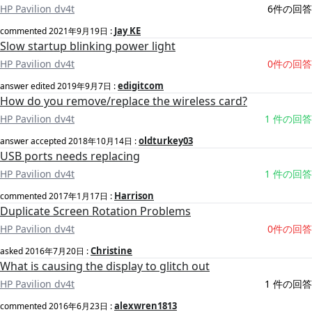
HP Pavilion dv4t
6件の回答
Jay KE
commented
2021年9月19日
:
Slow startup blinking power light
HP Pavilion dv4t
0件の回答
edigitcom
answer edited
2019年9月7日
:
How do you remove/replace the wireless card?
HP Pavilion dv4t
1 件の回答
oldturkey03
answer accepted
2018年10月14日
:
USB ports needs replacing
HP Pavilion dv4t
1 件の回答
Harrison
commented
2017年1月17日
:
Duplicate Screen Rotation Problems
HP Pavilion dv4t
0件の回答
Christine
asked
2016年7月20日
:
What is causing the display to glitch out
HP Pavilion dv4t
1 件の回答
alexwren1813
commented
2016年6月23日
: