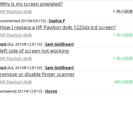
Why is my screen pixelated?
HP Pavilion dv4t
1 件の回答
Sophia P
commented
2015年9月17日
:
How I replace a HP Pavilion dv4t-1225dx lcd screen?
HP Pavilion dv4t
1 件の回答
Sam Goldheart
編集済み
2013年12月17日
:
left side of screen not working
HP Pavilion dv4t
1 件の回答
Sam Goldheart
編集済み
2013年12月13日
:
remove or disable finger scanner
HP Pavilion dv4t
4件の回答
Hurox
answered
2011年12月1日
: