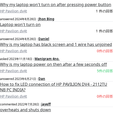
Why my laptop won't turn on after pressing power button
HP Pavilion dv4t
1 件の回答
Jhon Bing
answered
2024年8月28日
:
Laptop won't turn on
HP Pavilion dv4t
1 件の回答
Daniel
answered
2024年8月28日
:
Why is my laptop has black screen and 1 wire has unjoined
HP Pavilion dv4t
0件の回答
Manigram 4no.
asked
2023年11月18日
:
Why is my laptop power on then after a few seconds off
HP Pavilion dv4t
5件の回答
Dan
answered
2023年6月21日
:
How to fix LED connection of HP PAVILION DV4 - 2112TU
NB PC INDIA?
HP Pavilion dv4t
0件の回答
jayeff
commented
2022年7月28日
:
overheats and shuts down