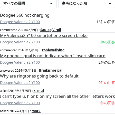
すべての質問
参考になった順
Doogee S60 not charging
Doogee Valencia2 Y100
13件の回答
Saulog Virgil
commented
2021年2月9日
:
My Valencia2 Y100 smartphone screen broke
Doogee Valencia2 Y100
3件の回答
ronloveflying
commented
2016年7月18日
:
My phone signal is not indicate when I insert slim card
Doogee Valencia2 Y100
2件の回答
Brajkishor pal
answered
2024年5月18日
:
Why are ringtones going back to default
Doogee Valencia2 Y100
0件の回答
k. mul
asked
2018年3月25日
:
I can't type u, h or b on my screen all the other letters work
Doogee Valencia2 Y100
0件の回答
mark
asked
2017年1月3日
: