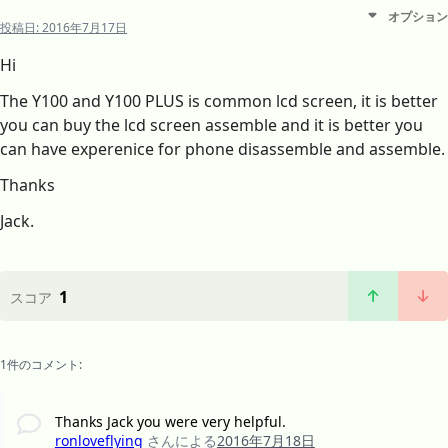
オプション
投稿日:
2016年7月17日
Hi
The Y100 and Y100 PLUS is common lcd screen, it is better
you can buy the lcd screen assemble and it is better you
can have experenice for phone disassemble and assemble.
Thanks
Jack.
1
スコア
1件のコメント:
Thanks Jack you were very helpful.
ronloveflying
さんによる
2016年7月18日