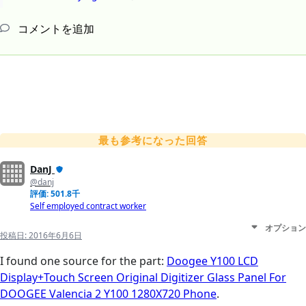
コメントを追加
最も参考になった回答
DanJ
@danj
評価: 501.8千
Self employed contract worker
オプション
投稿日:
2016年6月6日
I found one source for the part:
Doogee Y100 LCD
Display+Touch Screen Original Digitizer Glass Panel For
DOOGEE Valencia 2 Y100 1280X720 Phone
.