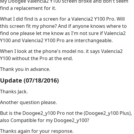
My Doogee Valencia2 Y100 screen broke and don't seem
find a replacement for it.
What I did find is a screen for a Valencia2 Y100 Pro. Will
this screen fit my phone? And if anyone knows where to
find one please let me know as I'm not sure if Valencia2
Y100 and Valencia2 Y100 Pro are interchangeable.
When I look at the phone's model no. it says Valencia2
Y100 without the Pro at the end.
Thank you in advance.
Update (07/18/2016)
Thanks Jack.
Another question please.
But is the Doogee2_y100 Pro not the (Doogee2_y100 Plus),
also Compatible for my Doogee2_y100?
Thanks again for your response.