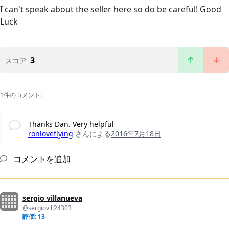
I can't speak about the seller here so do be careful! Good
Luck
3
スコア
1件のコメント:
Thanks Dan. Very helpful
ronloveflying
さんによる
2016年7月18日
コメントを追加
sergio villanueva
@sergiovill24303
評価: 13