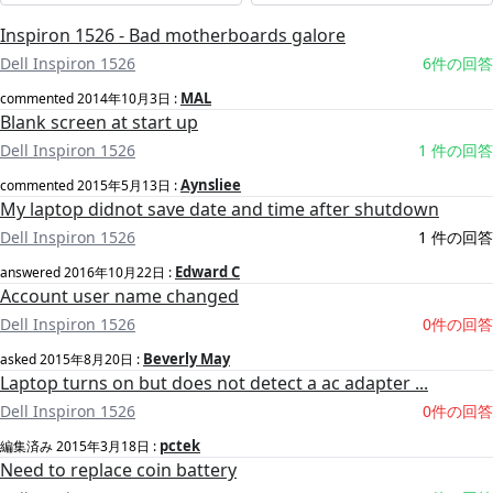
Inspiron 1526 - Bad motherboards galore
Dell Inspiron 1526
6件の回答
MAL
commented
2014年10月3日
:
Blank screen at start up
Dell Inspiron 1526
1 件の回答
Aynsliee
commented
2015年5月13日
:
My laptop didnot save date and time after shutdown
Dell Inspiron 1526
1 件の回答
Edward C
answered
2016年10月22日
:
Account user name changed
Dell Inspiron 1526
0件の回答
Beverly May
asked
2015年8月20日
:
Laptop turns on but does not detect a ac adapter ...
Dell Inspiron 1526
0件の回答
pctek
編集済み
2015年3月18日
:
Need to replace coin battery