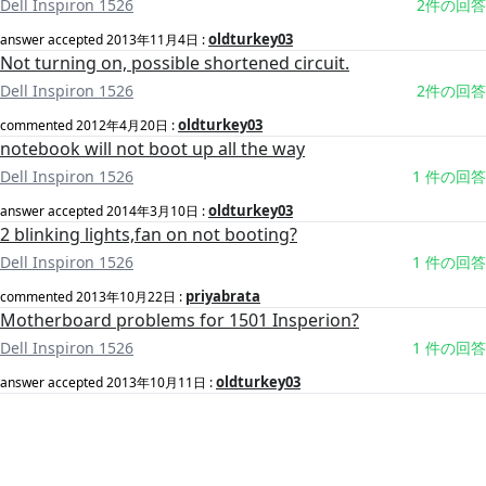
Dell Inspiron 1526
2件の回答
oldturkey03
answer accepted
2013年11月4日
:
Not turning on, possible shortened circuit.
Dell Inspiron 1526
2件の回答
oldturkey03
commented
2012年4月20日
:
notebook will not boot up all the way
Dell Inspiron 1526
1 件の回答
oldturkey03
answer accepted
2014年3月10日
:
2 blinking lights,fan on not booting?
Dell Inspiron 1526
1 件の回答
priyabrata
commented
2013年10月22日
:
Motherboard problems for 1501 Insperion?
Dell Inspiron 1526
1 件の回答
oldturkey03
answer accepted
2013年10月11日
: