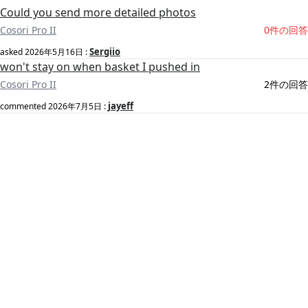
Could you send more detailed photos
Cosori Pro II
0件の回答
Sergiio
asked
2026年5月16日
:
won't stay on when basket I pushed in
Cosori Pro II
2件の回答
jayeff
commented
2026年7月5日
: