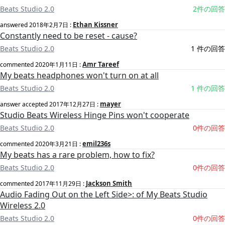
Beats Studio 2.0
2件の回答
Ethan Kissner
answered
2018年2月7日
:
Constantly need to be reset - cause?
Beats Studio 2.0
1 件の回答
Amr Tareef
commented
2020年1月11日
:
My beats headphones won't turn on at all
Beats Studio 2.0
1 件の回答
mayer
answer accepted
2017年12月27日
:
Studio Beats Wireless Hinge Pins won't cooperate
Beats Studio 2.0
0件の回答
emil236s
commented
2020年3月21日
:
My beats has a rare problem, how to fix?
Beats Studio 2.0
0件の回答
Jackson Smith
commented
2017年11月29日
:
Audio Fading Out on the Left Side>: of My Beats Studio
Wireless 2.0
Beats Studio 2.0
0件の回答