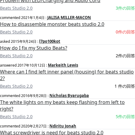
Problem with LED/Charging and Audio Cord
Beats Studio 2.0
3件の回答
JALISA MILLER-MACON
commented
2021年1月4日
:
How to disassemble monster beats studio 2.0
Beats Studio 2.0
0件の回答
l7po100kot
asked
2015年9月24日
:
How do I fix my Studio Beats?
Beats Studio 2.0
2件の回答
Markeith Lewis
answered
2017年10月12日
:
Where can I find left inner panel (housing) for beats studio
2?
Beats Studio 2.0
1 件の回答
Nicholas Byarugaba
commented
2016年9月28日
:
The white lights on my beats keep flashing from left to
right?
Beats Studio 2.0
5件の回答
Ndiritu Jonah
commented
2020年2月27日
:
What screwdriver is need for beats studio 2.0