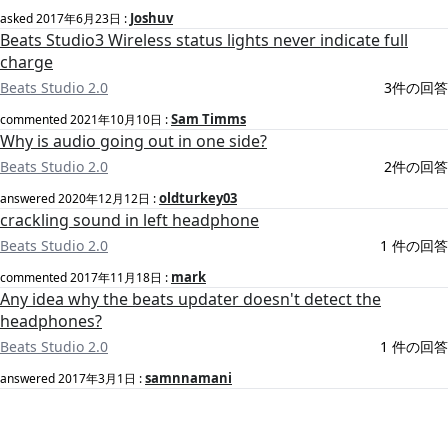
Joshuv
asked
2017年6月23日
:
Beats Studio3 Wireless status lights never indicate full
charge
Beats Studio 2.0
3件の回答
Sam Timms
commented
2021年10月10日
:
Why is audio going out in one side?
Beats Studio 2.0
2件の回答
oldturkey03
answered
2020年12月12日
:
crackling sound in left headphone
Beats Studio 2.0
1 件の回答
mark
commented
2017年11月18日
:
Any idea why the beats updater doesn't detect the
headphones?
Beats Studio 2.0
1 件の回答
samnnamani
answered
2017年3月1日
: