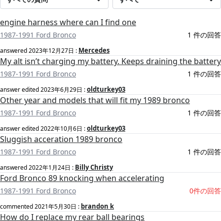
engine harness where can I find one
1987-1991 Ford Bronco
1 件の回答
Mercedes
answered
2023年12月27日
:
My alt isn’t charging my battery. Keeps draining the battery
1987-1991 Ford Bronco
1 件の回答
oldturkey03
answer edited
2023年6月29日
:
Other year and models that will fit my 1989 bronco
1987-1991 Ford Bronco
1 件の回答
oldturkey03
answer edited
2022年10月6日
:
Sluggish acceration 1989 bronco
1987-1991 Ford Bronco
1 件の回答
Billy Christy
answered
2022年1月24日
:
Ford Bronco 89 knocking when accelerating
1987-1991 Ford Bronco
0件の回答
brandon k
commented
2021年5月30日
:
How do I replace my rear ball bearings