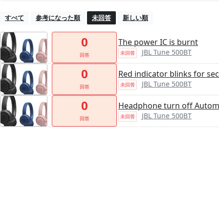
すべて
参考になった順
未回答
新しい順
0
The power IC is burnt
JBL Tune 500BT
未回答
回答
0
Red indicator blinks for se
JBL Tune 500BT
未回答
回答
0
Headphone turn off Automa
JBL Tune 500BT
未回答
回答