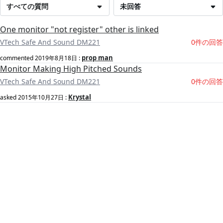
すべての質問
未回答
One monitor "not register" other is linked
VTech Safe And Sound DM221
0件の回答
prop man
commented
2019年8月18日
:
Monitor Making High Pitched Sounds
VTech Safe And Sound DM221
0件の回答
Krystal
asked
2015年10月27日
: