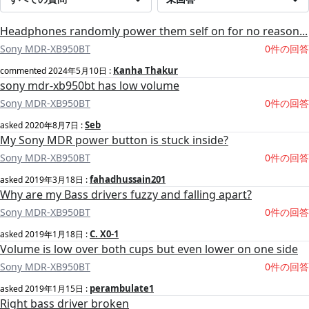
Headphones randomly power them self on for no reason...
Sony MDR-XB950BT
0件の回答
Kanha Thakur
commented
2024年5月10日
:
sony mdr-xb950bt has low volume
Sony MDR-XB950BT
0件の回答
Seb
asked
2020年8月7日
:
My Sony MDR power button is stuck inside?
Sony MDR-XB950BT
0件の回答
fahadhussain201
asked
2019年3月18日
:
Why are my Bass drivers fuzzy and falling apart?
Sony MDR-XB950BT
0件の回答
C. X0-1
asked
2019年1月18日
:
Volume is low over both cups but even lower on one side
Sony MDR-XB950BT
0件の回答
perambulate1
asked
2019年1月15日
:
Right bass driver broken