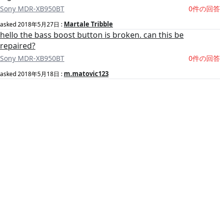
Sony MDR-XB950BT
0件の回答
Martale Tribble
asked
2018年5月27日
:
hello the bass boost button is broken. can this be
repaired?
Sony MDR-XB950BT
0件の回答
m.matovic123
asked
2018年5月18日
: