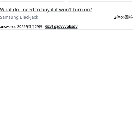
What do I need to buy if it won't turn on?
Samsung BlackJack
2件の回答
Gzvf gzcvvvbbsdv
answered
2025年3月29日
: