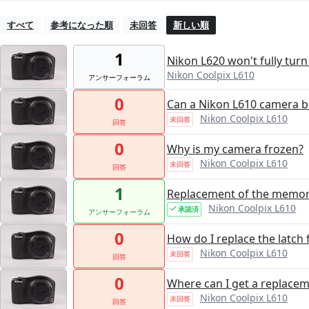
すべて
参考になった順
未回答
新しい順
1
Nikon L620 won't fully turn
Nikon Coolpix L610
アンサーフォーラム
0
Can a Nikon L610 camera be 
Nikon Coolpix L610
未回答
回答
0
Why is my camera frozen?
Nikon Coolpix L610
未回答
回答
1
Replacement of the memor
Nikon Coolpix L610
承認済
アンサーフォーラム
0
How do I replace the latch
Nikon Coolpix L610
未回答
回答
0
Where can I get a replacem
Nikon Coolpix L610
未回答
回答