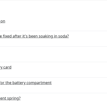
 on
fixed after it's been soaking in soda?
y card
 for the battery compartment
ent spring?