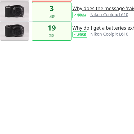
3
Why does the message 'rais
Nikon Coolpix L610
承認済
回答
19
Why do I get a batteries e
Nikon Coolpix L610
承認済
回答