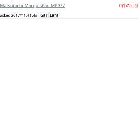
Matsunichi MarquisPad MP977
0件の回答
Gari Lara
asked
2017年1月15日
: