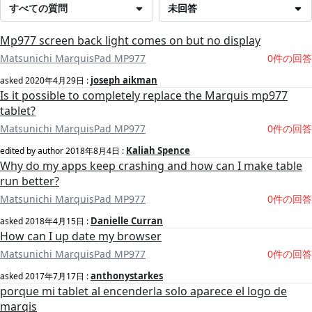
すべての質問
未回答
Mp977 screen back light comes on but no display
Matsunichi MarquisPad MP977
0件の回答
joseph aikman
asked
2020年4月29日
:
Is it possible to completely replace the Marquis mp977
tablet?
Matsunichi MarquisPad MP977
0件の回答
Kaliah Spence
edited by author
2018年8月4日
:
Why do my apps keep crashing and how can I make table
run better?
Matsunichi MarquisPad MP977
0件の回答
Danielle Curran
asked
2018年4月15日
:
How can I up date my browser
Matsunichi MarquisPad MP977
0件の回答
anthonystarkes
asked
2017年7月17日
:
porque mi tablet al encenderla solo aparece el logo de
marqis