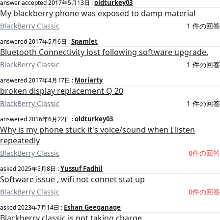
oldturkey03
answer accepted
2017年5月13日
:
My blackberry phone was exposed to damp material
BlackBerry Classic
1 件の回答
Spamlet
answered
2017年5月6日
:
Bluetooth Connectivity lost following software upgrade.
BlackBerry Classic
1 件の回答
Moriarty
answered
2017年4月17日
:
broken display replacement Q 20
BlackBerry Classic
1 件の回答
oldturkey03
answered
2016年6月22日
:
Why is my phone stuck it's voice/sound when I listen
repeatedly
BlackBerry Classic
0件の回答
Yussuf Fadhil
asked
2025年5月8日
:
Software issue , wifi not connet stat up
BlackBerry Classic
0件の回答
Eshan Geeganage
asked
2023年7月14日
:
Blackberry classic is not taking charge