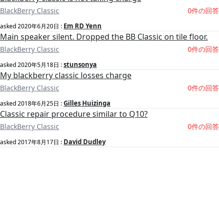
BlackBerry Classic
0件の回答
Em RD Yenn
asked
2020年6月20日
:
Main speaker silent. Dropped the BB Classic on tile floor.
BlackBerry Classic
0件の回答
stunsonya
asked
2020年5月18日
:
My blackberry classic losses charge
BlackBerry Classic
0件の回答
Gilles Huizinga
asked
2018年6月25日
:
Classic repair procedure similar to Q10?
BlackBerry Classic
0件の回答
David Dudley
asked
2017年8月17日
: