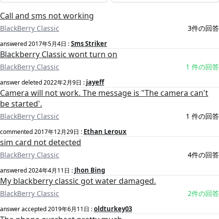
Call and sms not working
BlackBerry Classic
3件の回答
Sms Striker
answered
2017年5月4日
:
Blackberry Classic wont turn on
BlackBerry Classic
1 件の回答
jayeff
answer deleted
2022年2月9日
:
Camera will not work. The message is "The camera can't
be started'.
BlackBerry Classic
1 件の回答
Ethan Leroux
commented
2017年12月29日
:
sim card not detected
BlackBerry Classic
4件の回答
Jhon Bing
answered
2024年4月11日
:
My blackberry classic got water damaged.
BlackBerry Classic
2件の回答
oldturkey03
answer accepted
2019年6月11日
: