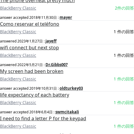
The phone overheat pretty much
BlackBerry Classic
2件の回答
mayer
answer accepted
2018年11月30日
:
Como reservar el teléfono
BlackBerry Classic
1 件の回答
jayeff
answered
2023年1月27日
:
wifi connect but next stop
BlackBerry Classic
1 件の回答
Dr.Gibbs007
answered
2022年5月21日
:
My screen had been broken
BlackBerry Classic
1 件の回答
oldturkey03
answer accepted
2019年10月31日
:
life expectancy of each battery
BlackBerry Classic
1 件の回答
swmcitakali
answer accepted
2018年6月4日
:
I need to find a letter P for the keypad
BlackBerry Classic
1 件の回答