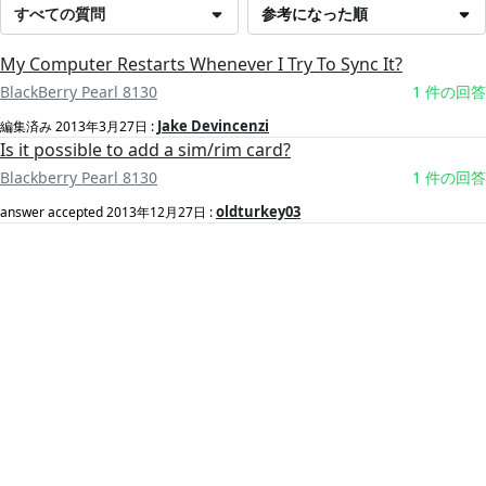
すべての質問
参考になった順
My Computer Restarts Whenever I Try To Sync It?
BlackBerry Pearl 8130
1 件の回答
Jake Devincenzi
編集済み
2013年3月27日
:
Is it possible to add a sim/rim card?
Blackberry Pearl 8130
1 件の回答
oldturkey03
answer accepted
2013年12月27日
: