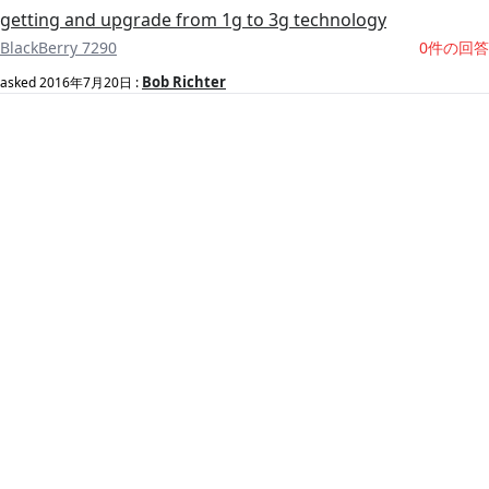
getting and upgrade from 1g to 3g technology
BlackBerry 7290
0件の回答
Bob Richter
asked
2016年7月20日
: