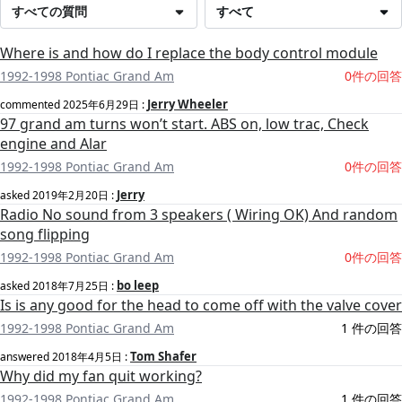
すべての質問
すべて
Where is and how do I replace the body control module
1992-1998 Pontiac Grand Am
0件の回答
Jerry Wheeler
commented
2025年6月29日
:
97 grand am turns won’t start. ABS on, low trac, Check
engine and Alar
1992-1998 Pontiac Grand Am
0件の回答
Jerry
asked
2019年2月20日
:
Radio No sound from 3 speakers ( Wiring OK) And random
song flipping
1992-1998 Pontiac Grand Am
0件の回答
bo leep
asked
2018年7月25日
:
Is is any good for the head to come off with the valve cover
1992-1998 Pontiac Grand Am
1 件の回答
Tom Shafer
answered
2018年4月5日
:
Why did my fan quit working?
1992-1998 Pontiac Grand Am
1 件の回答